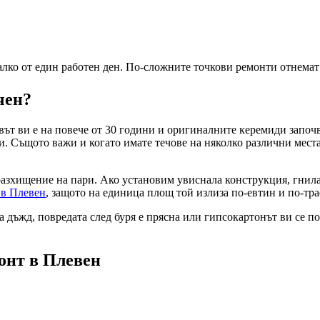
лко от един работен ден. По-сложните точкови ремонти отнемат 
чен?
вът ви е на повече от 30 години и оригиналните керемиди започв
и. Същото важи и когато имате течове на няколко различни мест
разхищение на пари. Ако установим увиснала конструкция, гнил
в
в Плевен
, защото на единица площ той излиза по-евтин и по-тра
 дъжд, повредата след буря е прясна или гипсокартонът ви се под
монт
в Плевен