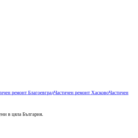
тичен ремонт
Благоевград
Частичен ремонт
Хасково
Частичен
ени в цяла България.