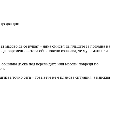
до два дни.
ат масово да се рушат – няма смисъл да плащате за подмяна на
а едновременно – това обикновено означава, че мушамата или
а обшивна дъска под керемидите или масови повреди по
ен.
гизва точно сега – това вече не е плановa ситуация, а изисква