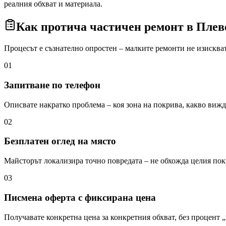
реалния обхват и материала.
Как протича частичен ремонт
в Плев
Процесът е съзнателно опростен – малките ремонти не изисква
01
Запитване по телефон
Описвате накратко проблема – коя зона на покрива, какво вижда
02
Безплатен оглед на място
Майсторът локализира точно повредата – не обхожда целия пок
03
Писмена оферта с фиксирана цена
Получавате конкретна цена за конкретния обхват, без процент 