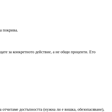
на покрива.
щате за конкретното действие, а не общи проценти. Ето
ва отчитаме достъпността (нужна ли е вишка, обезопасяване),