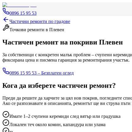
0896 15 95 53
Частични ремонти по градове
Точкови ремонти
в Плевен
Частичен ремонт на покриви
Плевен
За собственици с конкретен малък проблем – счупени керемиди,
фиксирана цена и писмена гаранция за ремонтирания участък.
0896 15 95 53 – Безплатен оглед
Кога да изберете частичен ремонт?
Преди да решите да харчите за цял нов покрив, погледнете спи
Ако се разпознавате в описанията, ремонтът ще ви струва пъти
Имате 1–2 счупени керемиди след вятър или градушка
Локален теч около комин, капандура или улама