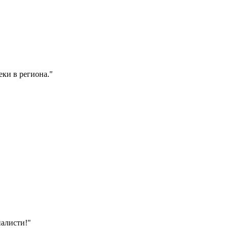
ки в региона.
"
налисти!
"