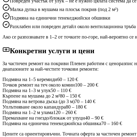
Повреден участък от улук – не е нужно цялата система да се
Малка дупка в мушама на плосък покрив (под 2 м²)
Подмяна на единични тенекеджийски обшивки
Разхлабен или повреден детайл около вентилационна тръба
Ако се разпознавате в 1–2 от точките по-горе, най-вероятно се
Конкретни услуги и цени
За частичен ремонт на покриви
Плевен
работим с ценоразпис на
диапазоните за най-честите точкови ремонти:
Подмяна на 1–5 керемиди
60 – 120 €
Точков ремонт на теч около комин
100 – 200 €
Подмяна на 1–3 м улук
50 – 110 €
Кърпене на мушама до 2 м²
80 – 150 €
Подмяна на ветрова дъска (до 3 м)
70 – 140 €
Уплътняване около капандура
80 – 180 €
Подмяна на 1–2 м улама
120 – 260 €
Премахване на гнездо/блокаж от улуци
40 – 90 €
Подмяна на единична тенекеджийска обшивка
70 – 160 €
Цените са ориентировъчни. Точната оферта за частичен ремон