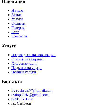
Навигация
Начало
За нас
Услуги
Области
Галерия
Блог
Контакти
Услуги
Изграждане на нов покрив
Ремонт на покриви
Хидроизолация
Подмяна на улуци
Всички услуги
Контакти
Petrovkrum77@gmail.com
evtinpokriv@gmail.com
0896 15 95 53
гр. Самоков