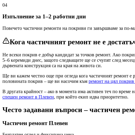
04
Изпълнение за 1–2 работни дни
Повечето частични ремонти на покриви ги завършваме за по-ма
Кога частичният ремонт не е достатъ
Не всеки покрив е добър кандидат за точков ремонт. Ако покри
5–6 керемиди днес, защото следващите ще се счупят след месец
дървената конструкция са на края на живота си.
Ще ви кажем честно още при огледа кога частичният ремонт е 
половината покрив – ще ви насочим към
ремонт на цял покри
В другата крайност – ако в момента има активен теч по време на
спешен ремонт
в Плевен
, при който екип идва приоритетно.
Често задавани въпроси – частичен ре
Частичен ремонт
Плевен
Безплатен оглед и фиксирана цена