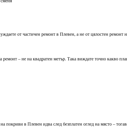
 сменя
 нуждаете от частичен ремонт
в Плевен
, а не от цялостен ремонт 
 ремонт – не на квадратен метър. Така виждате точно какво пла
т на покриви
в Плевен
идва след безплатен оглед на място – тога