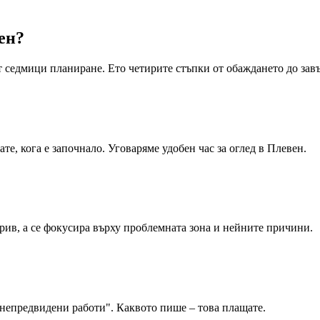
ен
?
т седмици планиране. Ето четирите стъпки от обаждането до за
те, кога е започнало. Уговаряме удобен час за оглед в Плевен.
рив, а се фокусира върху проблемната зона и нейните причини.
„непредвидени работи". Каквото пише – това плащате.