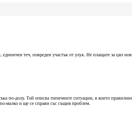
 единичен теч, повреден участък от улук. Не плащате за цял нов 
съка по-долу. Той описва типичните ситуации, в които правилни
 по-малко и ще се справи със същия проблем.