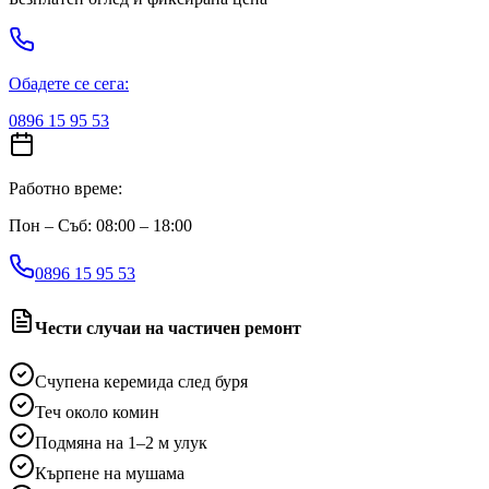
Обадете се сега:
0896 15 95 53
Работно време:
Пон – Съб: 08:00 – 18:00
0896 15 95 53
Чести случаи на частичен ремонт
Счупена керемида след буря
Теч около комин
Подмяна на 1–2 м улук
Кърпене на мушама