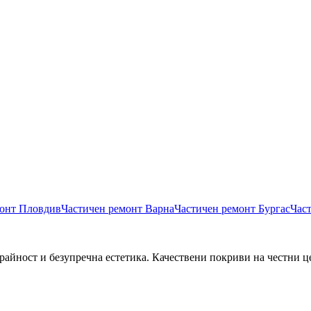
монт
Пловдив
Частичен ремонт
Варна
Частичен ремонт
Бургас
Час
райност и безупречна естетика. Качествени покриви на честни ц