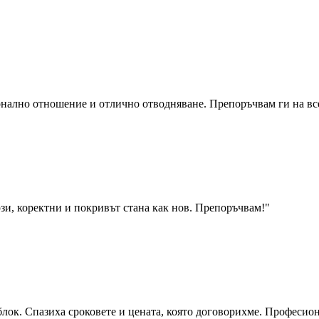
онално отношение и отлично отводняване. Препоръчвам ги на все
зи, коректни и покривът стана как нов. Препоръчвам!
"
блок. Спазиха сроковете и цената, която договорихме. Професио