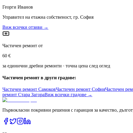
Георги Иванов
Управител на етажна собственост, гр. София
Виж всички отзиви →
Частичен ремонт от
60 €
за единични дребни ремонти · точна цена след оглед
Частичен ремонт в други градове:
Частичен ремонт
Самоков
Частичен ремонт
София
Частичен ре
ремонт
Стара Загора
Виж всички градове →
Първокласни покривни решения с гаранция за качество, дългот