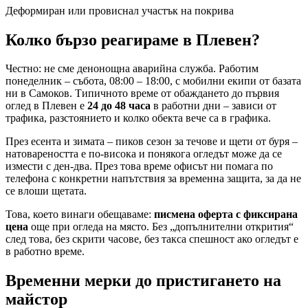
Деформиран или провиснал участък на покрива
Колко бързо реагираме
в Плевен
?
Честно: не сме денонощна аварийна служба. Работим
понеделник – събота, 08:00 – 18:00, с мобилни екипи от базата
ни в Самоков. Типичното време от обаждането до първия
оглед
в Плевен
е
24 до 48 часа
в работни дни – зависи от
трафика, разстоянието и колко обекта вече са в графика.
През есента и зимата – пиков сезон за течове и щети от буря –
натовареността е по-висока и понякога огледът може да се
измести с ден-два. През това време офисът ни помага по
телефона с конкретни напътствия за временна защита, за да не
се влоши щетата.
Това, което винаги обещаваме:
писмена оферта с фиксирана
цена
още при огледа на място. Без „допълнителни открития“
след това, без скрити часове, без такса спешност ако огледът е
в работно време.
Временни мерки до пристигането на
майстор