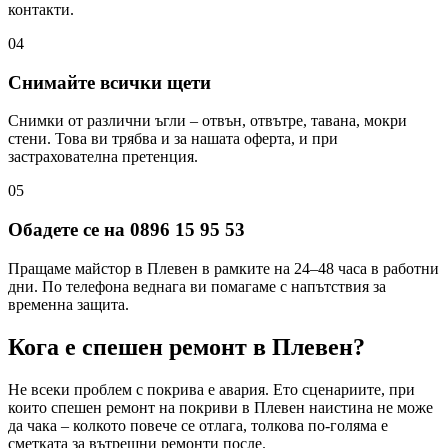
контакти.
04
Снимайте всички щети
Снимки от различни ъгли – отвън, отвътре, тавана, мокри
стени. Това ви трябва и за нашата оферта, и при
застрахователна претенция.
05
Обадете се на 0896 15 95 53
Пращаме майстор в Плевен в рамките на 24–48 часа в работни
дни. По телефона веднага ви помагаме с напътствия за
временна защита.
Кога е спешен ремонт
в Плевен
?
Не всеки проблем с покрива е авария. Ето сценариите, при
които спешен ремонт на покриви
в Плевен
наистина не може
да чака – колкото повече се отлага, толкова по-голяма е
сметката за вътрешни ремонти после.