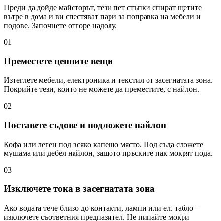
Преди да дойде майсторът, тези пет стъпки спират щетите
вътре в дома и ви спестяват пари за поправка на мебели и
подове. Започнете отгоре надолу.
01
Преместете ценните вещи
Изтеглете мебели, електроника и текстил от засегнатата зона.
Покрийте тези, които не можете да преместите, с найлон.
02
Поставете съдове и подложете найлон
Кофа или леген под всяко капещо място. Под съда сложете
мушама или дебел найлон, защото пръските пак мокрят пода.
03
Изключете тока в засегнатата зона
Ако водата тече близо до контакти, лампи или ел. табло –
изключете съответния предпазител. Не пипайте мокри