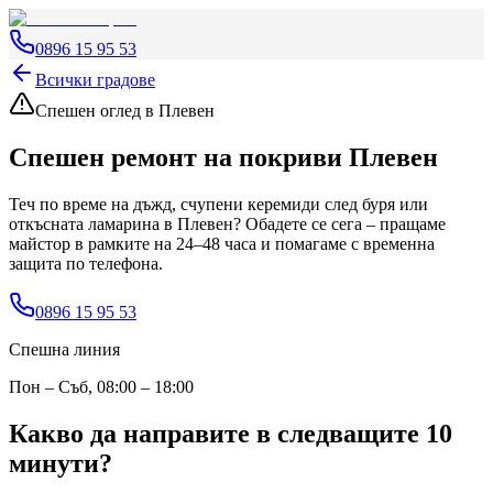
0896 15 95 53
Всички градове
Спешен оглед
в Плевен
Спешен ремонт на покриви
Плевен
Теч по време на дъжд, счупени керемиди след буря или
откъсната ламарина
в Плевен
? Обадете се сега – пращаме
майстор в рамките на 24–48 часа и помагаме с временна
защита по телефона.
0896 15 95 53
Спешна линия
Пон – Съб, 08:00 – 18:00
Какво да направите в следващите 10
минути?