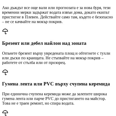
Ако дъждът все още вали или прогнозата е за нова буря, тези
временни мерки задържат водата извън дома, докато екипът
пристигне
в Плевен
. Действайте само там, където е безопасно
– не се качвайте на мокър покрив.
Брезент или дебел найлон над зоната
Опънете брезент върху увредената площ и обтегнете с тухли
или дъски по краищата. Не стъпвайте на мокър покрив –
работете от стълба или от прозорец.
Гумена лента или PVC върху счупена керемида
При единична счупена керемида може да залепите широка
гумена лента или парче PVC до пристигането на майстор.
Това не е траен ремонт, но спира водата.