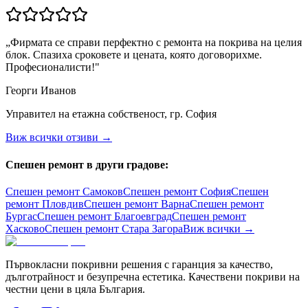
„
Фирмата се справи перфектно с ремонта на покрива на целия
блок. Спазиха сроковете и цената, която договорихме.
Професионалисти!
"
Георги Иванов
Управител на етажна собственост, гр. София
Виж всички отзиви →
Спешен ремонт в други градове:
Спешен ремонт
Самоков
Спешен ремонт
София
Спешен
ремонт
Пловдив
Спешен ремонт
Варна
Спешен ремонт
Бургас
Спешен ремонт
Благоевград
Спешен ремонт
Хасково
Спешен ремонт
Стара Загора
Виж всички →
Първокласни покривни решения с гаранция за качество,
дълготрайност и безупречна естетика. Качествени покриви на
честни цени в цяла България.