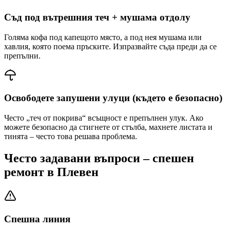
Съд под вътрешния теч + мушама отдолу
Голяма кофа под капещото място, а под нея мушама или
хавлия, която поема пръските. Изпразвайте съда преди да се
препълни.
Освободете запушени улуци (където е безопасно)
Често „теч от покрива“ всъщност е препълнен улук. Ако
можете безопасно да стигнете от стълба, махнете листата и
тинята – често това решава проблема.
Често задавани въпроси – спешен
ремонт
в Плевен
Спешна линия