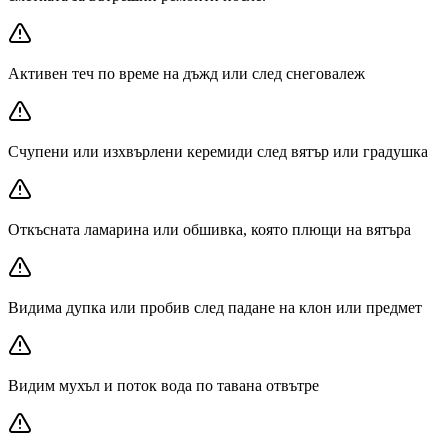
Активен теч по време на дъжд или след снеговалеж
Счупени или изхвърлени керемиди след вятър или градушка
Откъсната ламарина или обшивка, която плющи на вятъра
Видима дупка или пробив след падане на клон или предмет
Видим мухъл и поток вода по тавана отвътре