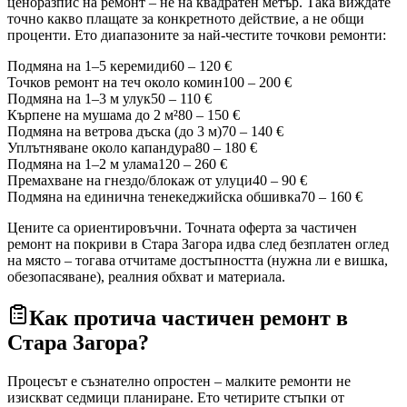
ценоразпис на ремонт – не на квадратен метър. Така виждате
точно какво плащате за конкретното действие, а не общи
проценти. Ето диапазоните за най-честите точкови ремонти:
Подмяна на 1–5 керемиди
60 – 120 €
Точков ремонт на теч около комин
100 – 200 €
Подмяна на 1–3 м улук
50 – 110 €
Кърпене на мушама до 2 м²
80 – 150 €
Подмяна на ветрова дъска (до 3 м)
70 – 140 €
Уплътняване около капандура
80 – 180 €
Подмяна на 1–2 м улама
120 – 260 €
Премахване на гнездо/блокаж от улуци
40 – 90 €
Подмяна на единична тенекеджийска обшивка
70 – 160 €
Цените са ориентировъчни. Точната оферта за частичен
ремонт на покриви
в Стара Загора
идва след безплатен оглед
на място – тогава отчитаме достъпността (нужна ли е вишка,
обезопасяване), реалния обхват и материала.
Как протича частичен ремонт
в
Стара Загора
?
Процесът е съзнателно опростен – малките ремонти не
изискват седмици планиране. Ето четирите стъпки от