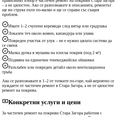
правилният избор е частичен ремонт на покриви
Стара Загора
– а не цялостен. Ако се разпознавате в описанията, ремонтът
ще ви струва пъти по-малко и ще се справи със същия
проблем.
Имате 1–2 счупени керемиди след вятър или градушка
Локален теч около комин, капандура или улама
Повреден участък от улук – не е нужно цялата система да
се сменя
Малка дупка в мушама на плосък покрив (под 2 м²)
Подмяна на единични тенекеджийски обшивки
Разхлабен или повреден детайл около вентилационна
тръба
Ако се разпознавате в 1–2 от точките по-горе, най-вероятно се
нуждаете от частичен ремонт
в Стара Загора
, а не от цялостен
ремонт на покрива.
Конкретни услуги и цени
За частичен ремонт на покриви
Стара Загора
работим с