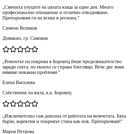
„
Смениха улуците на цялата къща за един ден. Много
професионално отношение и отлично отводняване.
Препоръчвам ги на всеки в региона.
"
Симеон Великов
Домакин, гр. Самоков
„
Ремонтът на покрива в Боровец беше предизвикателство
заради снега, но екипът се справи блестящо. Вече две зими
нямаме никакви проблеми.
"
Елена Василева
Собственик на вила, к.к. Боровец
„
Изключително съм доволна от работата на момчетата. Бяха
бързи, коректни и покривът стана как нов. Препоръчвам!
"
Мария Петрова