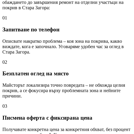
обаждането до завършения ремонт на отделни участъци на
покрив
в Стара Загора
:
01
Запитване по телефон
Описвате накратко проблема – коя зона на покрива, какво
виждате, кога е започнало. Уговаряме удобен час за оглед в
Стара Загора.
02
Безплатен оглед на място
Майсторът локализира точно повредата – не обхожда целия
покрив, а се фокусира върху проблемната зона и нейните
причини.
03
Писмена оферта с фиксирана цена
Получавате конкретна цена за конкретния обхват, без процент