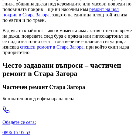
гнила обшивна дъска под керемидите или масови повреди по
половината покрив – ще ви насочим към
ремонт на цял
покрив
в Стара Загора
, защото на единица площ той излиза
по-евтин и по-траен.
В другата крайност – ако в момента има активен теч по време
на дъжд, повредата след буря е прясна или гипсокартонът ви
се подгизва точно сега – това вече не е плановa ситуация, а
изисква
спешен ремонт
в Стара Загора
, при който екип идва
приоритетно.
Често задавани въпроси – частичен
ремонт
в Стара Загора
Частичен ремонт
Стара Загора
Безплатен оглед и фиксирана цена
Обадете се сега:
0896 15 95 53