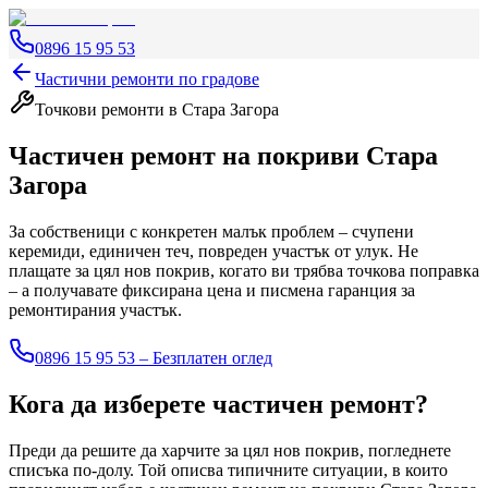
0896 15 95 53
Частични ремонти по градове
Точкови ремонти
в Стара Загора
Частичен ремонт на покриви
Стара
Загора
За собственици с конкретен малък проблем – счупени
керемиди, единичен теч, повреден участък от улук. Не
плащате за цял нов покрив, когато ви трябва точкова поправка
– а получавате фиксирана цена и писмена гаранция за
ремонтирания участък.
0896 15 95 53 – Безплатен оглед
Кога да изберете частичен ремонт?
Преди да решите да харчите за цял нов покрив, погледнете
списъка по-долу. Той описва типичните ситуации, в които