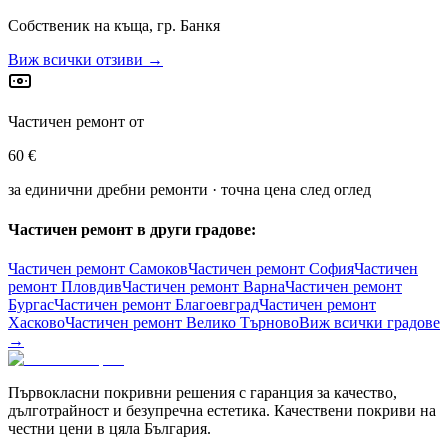
Собственик на къща, гр. Банкя
Виж всички отзиви →
Частичен ремонт от
60 €
за единични дребни ремонти · точна цена след оглед
Частичен ремонт в други градове:
Частичен ремонт
Самоков
Частичен ремонт
София
Частичен
ремонт
Пловдив
Частичен ремонт
Варна
Частичен ремонт
Бургас
Частичен ремонт
Благоевград
Частичен ремонт
Хасково
Частичен ремонт
Велико Търново
Виж всички градове
→
Първокласни покривни решения с гаранция за качество,
дълготрайност и безупречна естетика. Качествени покриви на
честни цени в цяла България.