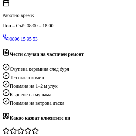
Работно време:
Пон – Съб: 08:00 – 18:00
0896 15 95 53
Чести случаи на частичен ремонт
Счупена керемида след буря
Теч около комин
Подмяна на 1–2 м улук
Кърпене на мушама
Подмяна на ветрова дъска
Какво казват клиентите ни