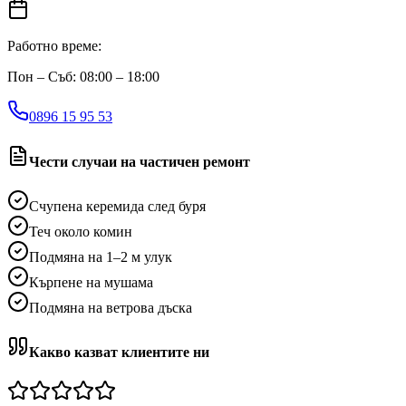
Работно време:
Пон – Съб: 08:00 – 18:00
0896 15 95 53
Чести случаи на частичен ремонт
Счупена керемида след буря
Теч около комин
Подмяна на 1–2 м улук
Кърпене на мушама
Подмяна на ветрова дъска
Какво казват клиентите ни