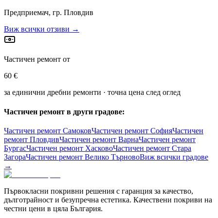
Предприемач, гр. Пловдив
Виж всички отзиви →
Частичен ремонт от
60 €
за единични дребни ремонти · точна цена след оглед
Частичен ремонт в други градове:
Частичен ремонт
Самоков
Частичен ремонт
София
Частичен
ремонт
Пловдив
Частичен ремонт
Варна
Частичен ремонт
Бургас
Частичен ремонт
Хасково
Частичен ремонт
Стара
Загора
Частичен ремонт
Велико Търново
Виж всички градове
→
Първокласни покривни решения с гаранция за качество,
дълготрайност и безупречна естетика. Качествени покриви на
честни цени в цяла България.