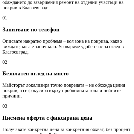
обаждането до завършения ремонт на отделни участъци на
покрив
в Благоевград
:
01
Запитване по телефон
Описвате накратко проблема – коя зона на покрива, какво
виждате, кога е започнало. Уговаряме удобен час за оглед в
Благоевград.
02
Безплатен оглед на място
Майсторът локализира точно повредата – не обхожда целия
покрив, а се фокусира върху проблемната зона и нейните
причини.
03
Писмена оферта с фиксирана цена
Получавате конкретна цена за конкретния обхват, без процент