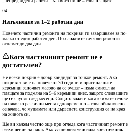
„непредвидени работи". Каквото пише – това плащате.
04
Изпълнение за 1–2 работни дни
Повечето частични ремонти на покриви ги завършваме за по-
малко от един работен ден. По-сложните точкови ремонти
отнемат до два дни.
Кога частичният ремонт не е
достатъчен?
Не всеки покрив е добър кандидат за точков ремонт. Ако
покривът ви е на повече от 30 години и оригиналните
керемиди започват масово да се рушат – няма смисъл да
плащате за подмяна на 5–6 керемиди днес, защото следващите
ще се счупят след месеци. Същото важи и когато имате течове
на няколко различни места едновременно – това обикновено
означава, че мушамата или дървената конструкция са на края
на живота си.
Ще ви кажем честно още при огледа кога частичният ремонт е
разхищение на пари. Ако установим увиснала конструкция,