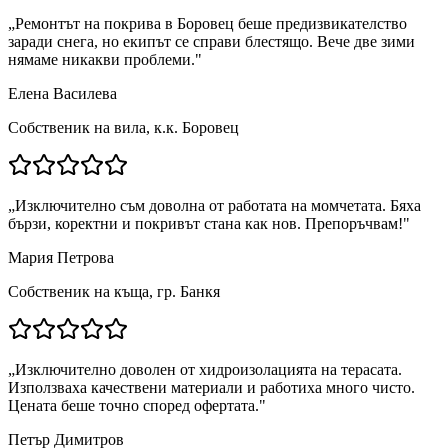
„
Ремонтът на покрива в Боровец беше предизвикателство
заради снега, но екипът се справи блестящо. Вече две зими
нямаме никакви проблеми.
"
Елена Василева
Собственик на вила, к.к. Боровец
„
Изключително съм доволна от работата на момчетата. Бяха
бързи, коректни и покривът стана как нов. Препоръчвам!
"
Мария Петрова
Собственик на къща, гр. Банкя
„
Изключително доволен от хидроизолацията на терасата.
Използваха качествени материали и работиха много чисто.
Цената беше точно според офертата.
"
Петър Димитров