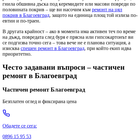
гнила обшивна дъска под керемидите или масови повреди по
половината покрив – ще ви насочим към
ремонт на цял
покрив
в Благоевград
, защото на единица площ той излиза по-
евтин и по-траен.
В другата крайност – ако в момента има активен теч по време
на дъжд, повредата след буря е прясна или гипсокартонът ви
се подгизва точно сега – това вече не е плановa ситуация, а
изисква
спешен ремонт
в Благоевград
, при който екип идва
приоритетно.
Често задавани въпроси – частичен
ремонт
в Благоевград
Частичен ремонт
Благоевград
Безплатен оглед и фиксирана цена
Обадете се сега:
0896 15 95 53