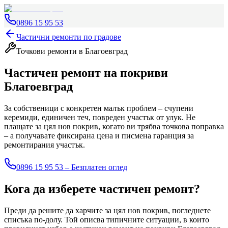
0896 15 95 53
Частични ремонти по градове
Точкови ремонти
в Благоевград
Частичен ремонт на покриви
Благоевград
За собственици с конкретен малък проблем – счупени
керемиди, единичен теч, повреден участък от улук. Не
плащате за цял нов покрив, когато ви трябва точкова поправка
– а получавате фиксирана цена и писмена гаранция за
ремонтирания участък.
0896 15 95 53 – Безплатен оглед
Кога да изберете частичен ремонт?
Преди да решите да харчите за цял нов покрив, погледнете
списъка по-долу. Той описва типичните ситуации, в които