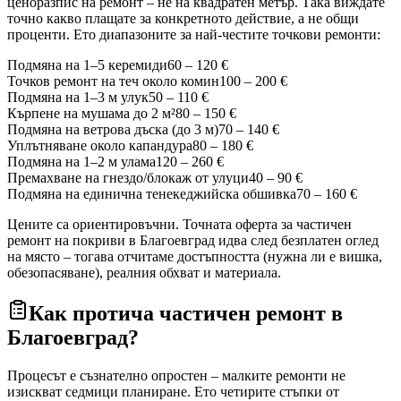
ценоразпис на ремонт – не на квадратен метър. Така виждате
точно какво плащате за конкретното действие, а не общи
проценти. Ето диапазоните за най-честите точкови ремонти:
Подмяна на 1–5 керемиди
60 – 120 €
Точков ремонт на теч около комин
100 – 200 €
Подмяна на 1–3 м улук
50 – 110 €
Кърпене на мушама до 2 м²
80 – 150 €
Подмяна на ветрова дъска (до 3 м)
70 – 140 €
Уплътняване около капандура
80 – 180 €
Подмяна на 1–2 м улама
120 – 260 €
Премахване на гнездо/блокаж от улуци
40 – 90 €
Подмяна на единична тенекеджийска обшивка
70 – 160 €
Цените са ориентировъчни. Точната оферта за частичен
ремонт на покриви
в Благоевград
идва след безплатен оглед
на място – тогава отчитаме достъпността (нужна ли е вишка,
обезопасяване), реалния обхват и материала.
Как протича частичен ремонт
в
Благоевград
?
Процесът е съзнателно опростен – малките ремонти не
изискват седмици планиране. Ето четирите стъпки от