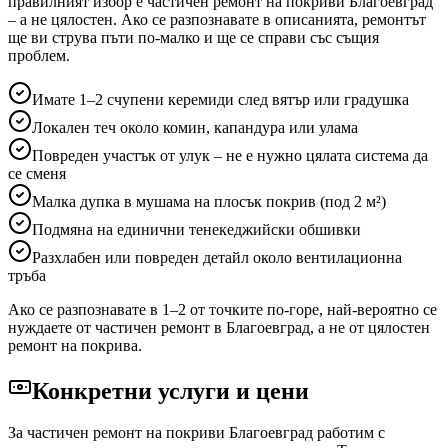
правилният избор е частичен ремонт на покриви
Благоевград
– а не цялостен. Ако се разпознавате в описанията, ремонтът
ще ви струва пъти по-малко и ще се справи със същия
проблем.
Имате 1–2 счупени керемиди след вятър или градушка
Локален теч около комин, капандура или улама
Повреден участък от улук – не е нужно цялата система да
се сменя
Малка дупка в мушама на плосък покрив (под 2 м²)
Подмяна на единични тенекеджийски обшивки
Разхлабен или повреден детайл около вентилационна
тръба
Ако се разпознавате в 1–2 от точките по-горе, най-вероятно се
нуждаете от частичен ремонт
в Благоевград
, а не от цялостен
ремонт на покрива.
Конкретни услуги и цени
За частичен ремонт на покриви
Благоевград
работим с