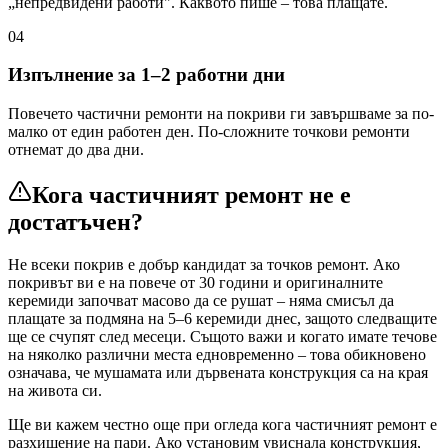
„непредвидени работи". Каквото пише – това плащате.
04
Изпълнение за 1–2 работни дни
Повечето частични ремонти на покриви ги завършваме за по-
малко от един работен ден. По-сложните точкови ремонти
отнемат до два дни.
Кога частичният ремонт не е
достатъчен?
Не всеки покрив е добър кандидат за точков ремонт. Ако
покривът ви е на повече от 30 години и оригиналните
керемиди започват масово да се рушат – няма смисъл да
плащате за подмяна на 5–6 керемиди днес, защото следващите
ще се счупят след месеци. Същото важи и когато имате течове
на няколко различни места едновременно – това обикновено
означава, че мушамата или дървената конструкция са на края
на живота си.
Ще ви кажем честно още при огледа кога частичният ремонт е
разхищение на пари. Ако установим увиснала конструкция,