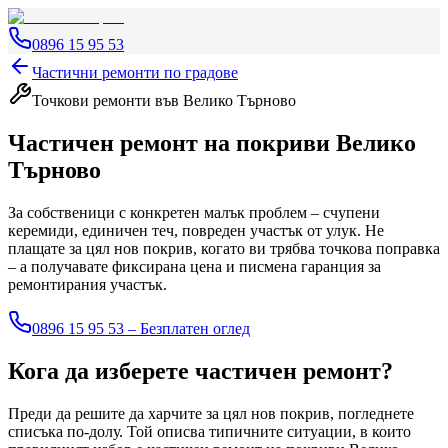
0896 15 95 53
Частични ремонти по градове
Точкови ремонти
във Велико Търново
Частичен ремонт на покриви
Велико
Търново
За собственици с конкретен малък проблем – счупени
керемиди, единичен теч, повреден участък от улук. Не
плащате за цял нов покрив, когато ви трябва точкова поправка
– а получавате фиксирана цена и писмена гаранция за
ремонтирания участък.
0896 15 95 53 – Безплатен оглед
Кога да изберете частичен ремонт?
Преди да решите да харчите за цял нов покрив, погледнете
списъка по-долу. Той описва типичните ситуации, в които