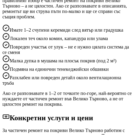
правилният избор е частичен ремонт на покриви
Велико
Търново
– а не цялостен. Ако се разпознавате в описанията,
ремонтът ще ви струва пъти по-малко и ще се справи със
същия проблем.
Имате 1–2 счупени керемиди след вятър или градушка
Локален теч около комин, капандура или улама
Повреден участък от улук – не е нужно цялата система да
се сменя
Малка дупка в мушама на плосък покрив (под 2 м²)
Подмяна на единични тенекеджийски обшивки
Разхлабен или повреден детайл около вентилационна
тръба
Ако се разпознавате в 1–2 от точките по-горе, най-вероятно се
нуждаете от частичен ремонт
във Велико Търново
, а не от
цялостен ремонт на покрива.
Конкретни услуги и цени
За частичен ремонт на покриви
Велико Търново
работим с