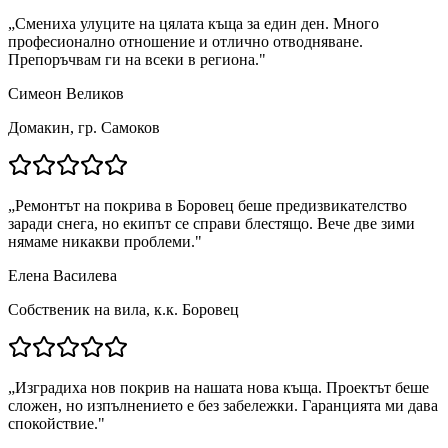
„
Смениха улуците на цялата къща за един ден. Много
професионално отношение и отлично отводняване.
Препоръчвам ги на всеки в региона.
"
Симеон Великов
Домакин, гр. Самоков
„
Ремонтът на покрива в Боровец беше предизвикателство
заради снега, но екипът се справи блестящо. Вече две зими
нямаме никакви проблеми.
"
Елена Василева
Собственик на вила, к.к. Боровец
„
Изградиха нов покрив на нашата нова къща. Проектът беше
сложен, но изпълнението е без забележки. Гаранцията ми дава
спокойствие.
"