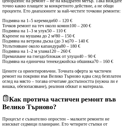
ценоразпис на ремонт – не на квадратен метър. Така виждате
точно какво плащате за конкретното действие, а не общи
проценти. Ето диапазоните за най-честите точкови ремонти:
Подмяна на 1–5 керемиди
60 – 120 €
Точков ремонт на теч около комин
100 – 200 €
Подмяна на 1–3 м улук
50 – 110 €
Кърпене на мушама до 2 м²
80 – 150 €
Подмяна на ветрова дъска (до 3 м)
70 – 140 €
Уплътняване около капандура
80 – 180 €
Подмяна на 1–2 м улама
120 – 260 €
Премахване на гнездо/блокаж от улуци
40 – 90 €
Подмяна на единична тенекеджийска обшивка
70 – 160 €
Цените са ориентировъчни. Точната оферта за частичен
ремонт на покриви
във Велико Търново
идва след безплатен
оглед на място – тогава отчитаме достъпността (нужна ли е
вишка, обезопасяване), реалния обхват и материала.
Как протича частичен ремонт
във
Велико Търново
?
Процесът е съзнателно опростен – малките ремонти не
изискват седмици планиране. Ето четирите стъпки от