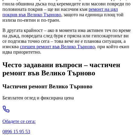
гнила обшивна дъска под керемидите или масови повреди по
половината покрив – ще ви насочим към
ремонт на цял
покрив
във Велико Търново
, защото на единица площ той
излиза по-евтин и по-траен.
В другата крайност – ако в момента има активен теч по време
на дъжд, повредата след буря е прясна или гипсокартонът ви
се подгизва точно сега – това вече не е плановa ситуация, а
изисква
спешен ремонт
във Велико Търново
, при който екип
идва приоритетно.
Често задавани въпроси – частичен
ремонт
във Велико Търново
Частичен ремонт
Велико Търново
Безплатен оглед и фиксирана цена
Обадете се сега:
0896 15 95 53