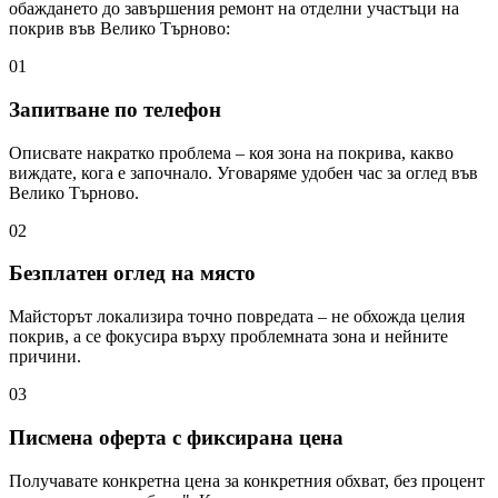
обаждането до завършения ремонт на отделни участъци на
покрив
във Велико Търново
:
01
Запитване по телефон
Описвате накратко проблема – коя зона на покрива, какво
виждате, кога е започнало. Уговаряме удобен час за оглед във
Велико Търново.
02
Безплатен оглед на място
Майсторът локализира точно повредата – не обхожда целия
покрив, а се фокусира върху проблемната зона и нейните
причини.
03
Писмена оферта с фиксирана цена
Получавате конкретна цена за конкретния обхват, без процент