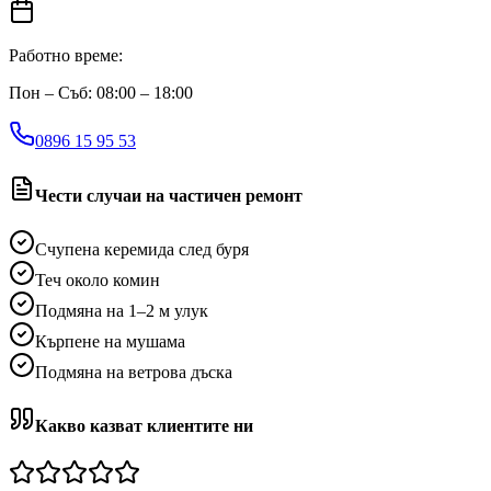
Работно време:
Пон – Съб: 08:00 – 18:00
0896 15 95 53
Чести случаи на частичен ремонт
Счупена керемида след буря
Теч около комин
Подмяна на 1–2 м улук
Кърпене на мушама
Подмяна на ветрова дъска
Какво казват клиентите ни