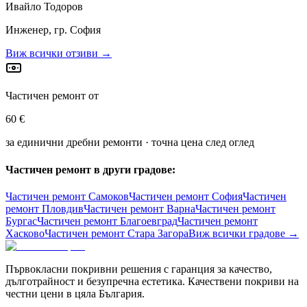
Ивайло Тодоров
Инженер, гр. София
Виж всички отзиви →
Частичен ремонт от
60 €
за единични дребни ремонти · точна цена след оглед
Частичен ремонт в други градове:
Частичен ремонт
Самоков
Частичен ремонт
София
Частичен
ремонт
Пловдив
Частичен ремонт
Варна
Частичен ремонт
Бургас
Частичен ремонт
Благоевград
Частичен ремонт
Хасково
Частичен ремонт
Стара Загора
Виж всички градове →
Първокласни покривни решения с гаранция за качество,
дълготрайност и безупречна естетика. Качествени покриви на
честни цени в цяла България.