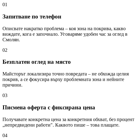
01
Запитване по телефон
Описвате накратко проблема – коя зона на покрива, какво
виждате, кога е започнало. Уговаряме удобен час за оглед в
Смолян.
02
Безплатен оглед на място
Майсторът локализира точно повредата – не обхожда целия
покрив, а се фокусира върху проблемната зона и нейните
причини.
03
Писмена оферта с фиксирана цена
Получавате конкретна цена за конкретния обхват, без процент
„непредвидени работи". Каквото пише – това плащате.
04