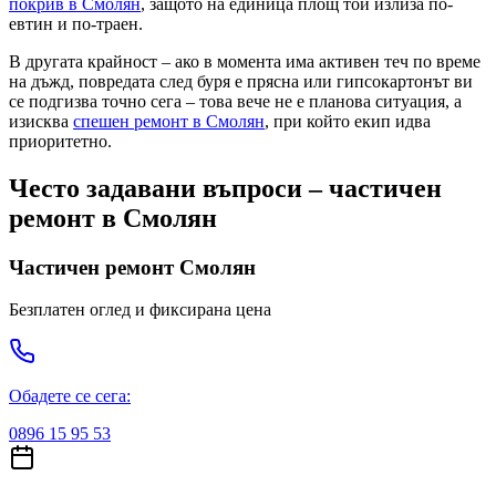
покрив
в Смолян
, защото на единица площ той излиза по-
евтин и по-траен.
В другата крайност – ако в момента има активен теч по време
на дъжд, повредата след буря е прясна или гипсокартонът ви
се подгизва точно сега – това вече не е плановa ситуация, а
изисква
спешен ремонт
в Смолян
, при който екип идва
приоритетно.
Често задавани въпроси – частичен
ремонт
в Смолян
Частичен ремонт
Смолян
Безплатен оглед и фиксирана цена
Обадете се сега:
0896 15 95 53