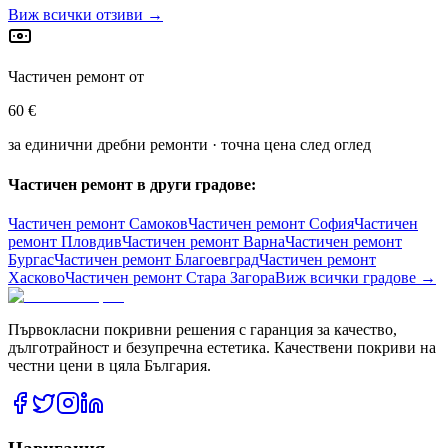
Виж всички отзиви →
Частичен ремонт от
60 €
за единични дребни ремонти · точна цена след оглед
Частичен ремонт в други градове:
Частичен ремонт
Самоков
Частичен ремонт
София
Частичен
ремонт
Пловдив
Частичен ремонт
Варна
Частичен ремонт
Бургас
Частичен ремонт
Благоевград
Частичен ремонт
Хасково
Частичен ремонт
Стара Загора
Виж всички градове →
Първокласни покривни решения с гаранция за качество,
дълготрайност и безупречна естетика. Качествени покриви на
честни цени в цяла България.