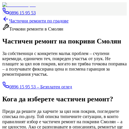
0896 15 95 53
Частични ремонти по градове
Точкови ремонти
в Смолян
Частичен ремонт на покриви
Смолян
За собственици с конкретен малък проблем – счупени
керемиди, единичен теч, повреден участък от улук. Не
плащате за цял нов покрив, когато ви трябва точкова поправка
– а получавате фиксирана цена и писмена гаранция за
ремонтирания участък.
0896 15 95 53 – Безплатен оглед
Кога да изберете частичен ремонт?
Преди да решите да харчите за цял нов покрив, погледнете
списъка по-долу. Той описва типичните ситуации, в които
правилният избор е частичен ремонт на покриви
Смолян
– а
не цялостен. Ако се разпознавате в описанията, ремонтът ще