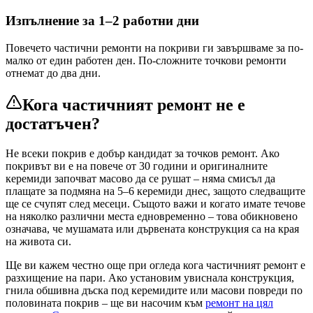
Изпълнение за 1–2 работни дни
Повечето частични ремонти на покриви ги завършваме за по-
малко от един работен ден. По-сложните точкови ремонти
отнемат до два дни.
Кога частичният ремонт не е
достатъчен?
Не всеки покрив е добър кандидат за точков ремонт. Ако
покривът ви е на повече от 30 години и оригиналните
керемиди започват масово да се рушат – няма смисъл да
плащате за подмяна на 5–6 керемиди днес, защото следващите
ще се счупят след месеци. Същото важи и когато имате течове
на няколко различни места едновременно – това обикновено
означава, че мушамата или дървената конструкция са на края
на живота си.
Ще ви кажем честно още при огледа кога частичният ремонт е
разхищение на пари. Ако установим увиснала конструкция,
гнила обшивна дъска под керемидите или масови повреди по
половината покрив – ще ви насочим към
ремонт на цял