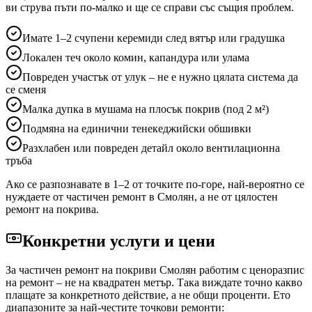
ви струва пъти по-малко и ще се справи със същия проблем.
Имате 1–2 счупени керемиди след вятър или градушка
Локален теч около комин, капандура или улама
Повреден участък от улук – не е нужно цялата система да
се сменя
Малка дупка в мушама на плосък покрив (под 2 м²)
Подмяна на единични тенекеджийски обшивки
Разхлабен или повреден детайл около вентилационна
тръба
Ако се разпознавате в 1–2 от точките по-горе, най-вероятно се
нуждаете от частичен ремонт
в Смолян
, а не от цялостен
ремонт на покрива.
Конкретни услуги и цени
За частичен ремонт на покриви
Смолян
работим с ценоразпис
на ремонт – не на квадратен метър. Така виждате точно какво
плащате за конкретното действие, а не общи проценти. Ето
диапазоните за най-честите точкови ремонти: