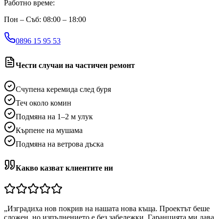
Работно време:
Пон – Съб: 08:00 – 18:00
0896 15 95 53
Чести случаи на частичен ремонт
Счупена керемида след буря
Теч около комин
Подмяна на 1–2 м улук
Кърпене на мушама
Подмяна на ветрова дъска
Какво казват клиентите ни
„
Изградиха нов покрив на нашата нова къща. Проектът беше
сложен, но изпълнението е без забележки. Гаранцията ми дава