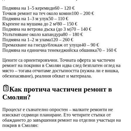
Подмяна на 1–5 керемиди
60 – 120 €
Точков ремонт на теч около комин
100 – 200 €
Подмяна на 1–3 м улук
50 – 110 €
Кърпене на мушама до 2 м²
80 – 150 €
Подмяна на ветрова дъска (до 3 м)
70 – 140 €
Уплътняване около капандура
80 – 180 €
Подмяна на 1–2 м улама
120 – 260 €
Премахване на гнездо/блокаж от улуци
40 – 90 €
Подмяна на единична тенекеджийска обшивка
70 – 160 €
Цените са ориентировъчни. Точната оферта за частичен
ремонт на покриви
в Смолян
идва след безплатен оглед на
място – тогава отчитаме достъпността (нужна ли е вишка,
обезопасяване), реалния обхват и материала.
Как протича частичен ремонт
в
Смолян
?
Процесът е съзнателно опростен – малките ремонти не
изискват седмици планиране. Ето четирите стъпки от
обаждането до завършения ремонт на отделни участъци на
покрив
в Смолян
: