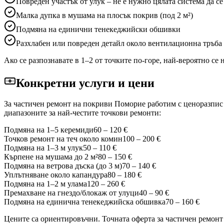
Повреден участък от улук – не е нужно цялата система да се
Малка дупка в мушама на плосък покрив (под 2 м²)
Подмяна на единични тенекеджийски обшивки
Разхлабен или повреден детайл около вентилационна тръба
Ако се разпознавате в 1–2 от точките по-горе, най-вероятно се
Конкретни услуги и цени
За частичен ремонт на покриви
Поморие
работим с ценоразпис 
диапазоните за най-честите точкови ремонти:
Подмяна на 1–5 керемиди
60 – 120 €
Точков ремонт на теч около комин
100 – 200 €
Подмяна на 1–3 м улук
50 – 110 €
Кърпене на мушама до 2 м²
80 – 150 €
Подмяна на ветрова дъска (до 3 м)
70 – 140 €
Уплътняване около капандура
80 – 180 €
Подмяна на 1–2 м улама
120 – 260 €
Премахване на гнездо/блокаж от улуци
40 – 90 €
Подмяна на единична тенекеджийска обшивка
70 – 160 €
Цените са ориентировъчни. Точната оферта за частичен ремон