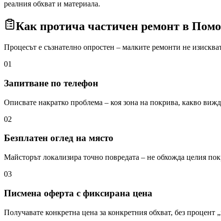
реалния обхват и материала.
Как протича частичен ремонт
в Помо
Процесът е съзнателно опростен – малките ремонти не изисква
01
Запитване по телефон
Описвате накратко проблема – коя зона на покрива, какво вижда
02
Безплатен оглед на място
Майсторът локализира точно повредата – не обхожда целия пок
03
Писмена оферта с фиксирана цена
Получавате конкретна цена за конкретния обхват, без процент 