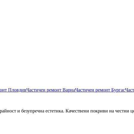
монт
Пловдив
Частичен ремонт
Варна
Частичен ремонт
Бургас
Час
райност и безупречна естетика. Качествени покриви на честни ц