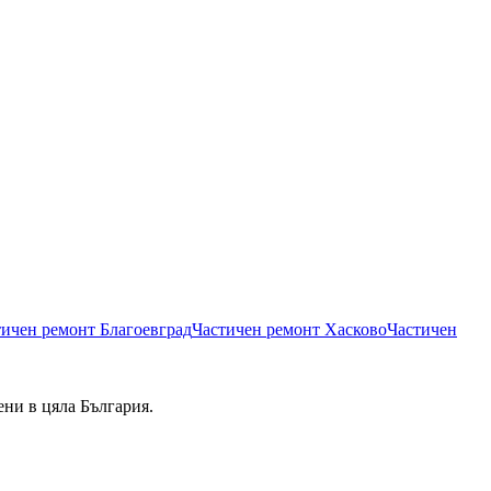
тичен ремонт
Благоевград
Частичен ремонт
Хасково
Частичен
ени в цяла България.