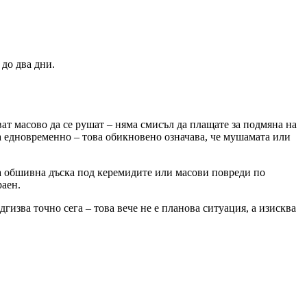
до два дни.
ат масово да се рушат – няма смисъл да плащате за подмяна на
а едновременно – това обикновено означава, че мушамата или
а обшивна дъска под керемидите или масови повреди по
раен.
гизва точно сега – това вече не е плановa ситуация, а изисква