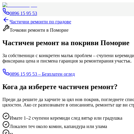
0896 15 95 53
Частични ремонти по градове
Точкови ремонти
в Поморие
Частичен ремонт на покриви
Поморие
За собственици с конкретен малък проблем – счупени керемиди,
фиксирана цена и писмена гаранция за ремонтирания участък.
0896 15 95 53 – Безплатен оглед
Кога да изберете частичен ремонт?
Преди да решите да харчите за цял нов покрив, погледнете спи
цялостен. Ако се разпознавате в описанията, ремонтът ще ви с
Имате 1–2 счупени керемиди след вятър или градушка
Локален теч около комин, капандура или улама