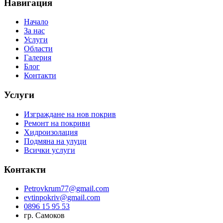
Навигация
Начало
За нас
Услуги
Области
Галерия
Блог
Контакти
Услуги
Изграждане на нов покрив
Ремонт на покриви
Хидроизолация
Подмяна на улуци
Всички услуги
Контакти
Petrovkrum77@gmail.com
evtinpokriv@gmail.com
0896 15 95 53
гр. Самоков