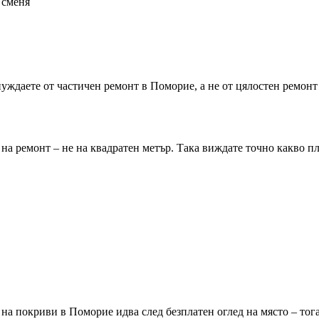
 сменя
 нуждаете от частичен ремонт
в Поморие
, а не от цялостен ремонт
на ремонт – не на квадратен метър. Така виждате точно какво пл
т на покриви
в Поморие
идва след безплатен оглед на място – тог