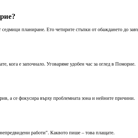
рие
?
т седмици планиране. Ето четирите стъпки от обаждането до за
те, кога е започнало. Уговаряме удобен час за оглед в Поморие.
рив, а се фокусира върху проблемната зона и нейните причини.
„непредвидени работи". Каквото пише – това плащате.