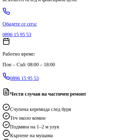
Обадете се сега:
0896 15 95 53
Работно време:
Пон – Съб: 08:00 – 18:00
0896 15 95 53
Чести случаи на частичен ремонт
Счупена керемида след буря
Теч около комин
Подмяна на 1–2 м улук
Кърпене на мушама