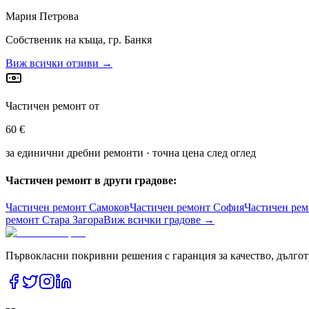
Мария Петрова
Собственик на къща, гр. Банкя
Виж всички отзиви →
Частичен ремонт от
60 €
за единични дребни ремонти · точна цена след оглед
Частичен ремонт в други градове:
Частичен ремонт
Самоков
Частичен ремонт
София
Частичен ре
ремонт
Стара Загора
Виж всички градове →
Първокласни покривни решения с гаранция за качество, дългот