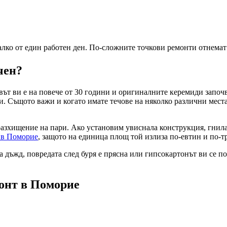
лко от един работен ден. По-сложните точкови ремонти отнемат 
чен?
вът ви е на повече от 30 години и оригиналните керемиди започв
и. Същото важи и когато имате течове на няколко различни мест
разхищение на пари. Ако установим увиснала конструкция, гнил
в
в Поморие
, защото на единица площ той излиза по-евтин и по-т
 дъжд, повредата след буря е прясна или гипсокартонът ви се под
монт
в Поморие