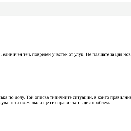
 единичен теч, повреден участък от улук. Не плащате за цял нов 
съка по-долу. Той описва типичните ситуации, в които правилни
трува пъти по-малко и ще се справи със същия проблем.