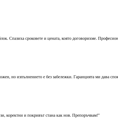
блок. Спазиха сроковете и цената, която договорихме. Професио
ожен, но изпълнението е без забележки. Гаранцията ми дава спо
зи, коректни и покривът стана как нов. Препоръчвам!
"