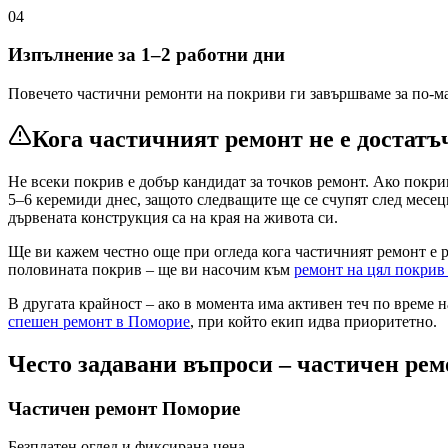
04
Изпълнение за 1–2 работни дни
Повечето частични ремонти на покриви ги завършваме за по-ма
Кога частичният ремонт не е достатъ
Не всеки покрив е добър кандидат за точков ремонт. Ако покри
5–6 керемиди днес, защото следващите ще се счупят след месец
дървената конструкция са на края на живота си.
Ще ви кажем честно още при огледа кога частичният ремонт е 
половината покрив – ще ви насочим към
ремонт на цял покри
В другата крайност – ако в момента има активен теч по време на
спешен ремонт
в Поморие
, при който екип идва приоритетно.
Често задавани въпроси – частичен ре
Частичен ремонт
Поморие
Безплатен оглед и фиксирана цена