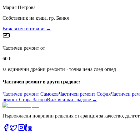
Мария Петрова
Собственик на къща, гр. Банкя
Виж всички отзиви →
Частичен ремонт от
60 €
за единични дребни ремонти · точна цена след оглед
Частичен ремонт в други градове:
Частичен ремонт
Самоков
Частичен ремонт
София
Частичен ре
ремонт
Стара Загора
Виж всички градове →
Първокласни покривни решения с гаранция за качество, дългот