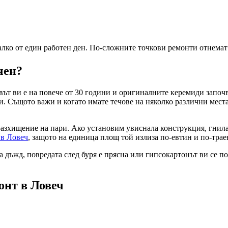
лко от един работен ден. По-сложните точкови ремонти отнемат 
чен?
вът ви е на повече от 30 години и оригиналните керемиди започв
и. Същото важи и когато имате течове на няколко различни мест
разхищение на пари. Ако установим увиснала конструкция, гнил
в
в Ловеч
, защото на единица площ той излиза по-евтин и по-трае
 дъжд, повредата след буря е прясна или гипсокартонът ви се под
монт
в Ловеч