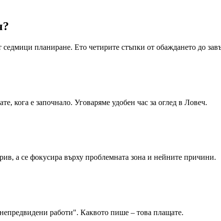
ч
?
т седмици планиране. Ето четирите стъпки от обаждането до за
те, кога е започнало. Уговаряме удобен час за оглед в Ловеч.
рив, а се фокусира върху проблемната зона и нейните причини.
„непредвидени работи". Каквото пише – това плащате.