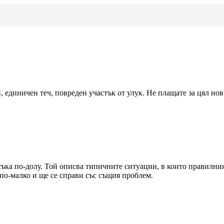
 единичен теч, повреден участък от улук. Не плащате за цял нов 
съка по-долу. Той описва типичните ситуации, в които правилни
 по-малко и ще се справи със същия проблем.