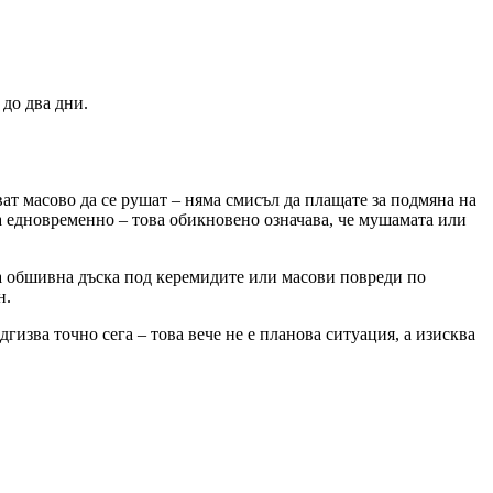
до два дни.
ат масово да се рушат – няма смисъл да плащате за подмяна на
а едновременно – това обикновено означава, че мушамата или
а обшивна дъска под керемидите или масови повреди по
н.
гизва точно сега – това вече не е плановa ситуация, а изисква