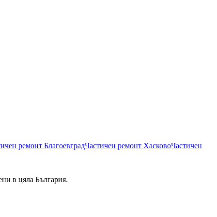
тичен ремонт
Благоевград
Частичен ремонт
Хасково
Частичен
ени в цяла България.