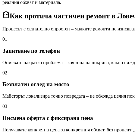
реалния обхват и материала.
Как протича частичен ремонт
в Лове
Процесът е съзнателно опростен – малките ремонти не изисква
01
Запитване по телефон
Описвате накратко проблема – коя зона на покрива, какво вижда
02
Безплатен оглед на място
Майсторът локализира точно повредата – не обхожда целия пок
03
Писмена оферта с фиксирана цена
Получавате конкретна цена за конкретния обхват, без процент 