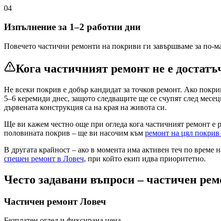
04
Изпълнение за 1–2 работни дни
Повечето частични ремонти на покриви ги завършваме за по-ма
Кога частичният ремонт не е достатъ
Не всеки покрив е добър кандидат за точков ремонт. Ако покри
5–6 керемиди днес, защото следващите ще се счупят след месец
дървената конструкция са на края на живота си.
Ще ви кажем честно още при огледа кога частичният ремонт е 
половината покрив – ще ви насочим към
ремонт на цял покри
В другата крайност – ако в момента има активен теч по време на
спешен ремонт
в Ловеч
, при който екип идва приоритетно.
Често задавани въпроси – частичен ре
Частичен ремонт
Ловеч
Безплатен оглед и фиксирана цена