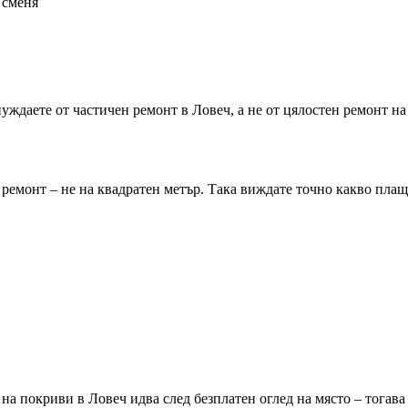
 сменя
 нуждаете от частичен ремонт
в Ловеч
, а не от цялостен ремонт н
ремонт – не на квадратен метър. Така виждате точно какво плащ
т на покриви
в Ловеч
идва след безплатен оглед на място – тогава