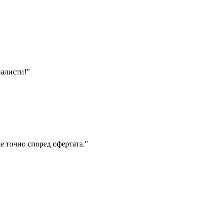
налисти!
"
е точно според офертата.
"