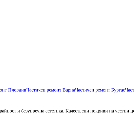
монт
Пловдив
Частичен ремонт
Варна
Частичен ремонт
Бургас
Час
райност и безупречна естетика. Качествени покриви на честни ц