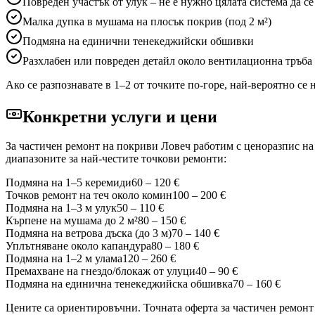
Повреден участък от улук – не е нужно цялата система да се
Малка дупка в мушама на плосък покрив (под 2 м²)
Подмяна на единични тенекеджийски обшивки
Разхлабен или повреден детайл около вентилационна тръба
Ако се разпознавате в 1–2 от точките по-горе, най-вероятно се
Конкретни услуги и цени
За частичен ремонт на покриви
Ловеч
работим с ценоразпис на 
диапазоните за най-честите точкови ремонти:
Подмяна на 1–5 керемиди
60 – 120 €
Точков ремонт на теч около комин
100 – 200 €
Подмяна на 1–3 м улук
50 – 110 €
Кърпене на мушама до 2 м²
80 – 150 €
Подмяна на ветрова дъска (до 3 м)
70 – 140 €
Уплътняване около капандура
80 – 180 €
Подмяна на 1–2 м улама
120 – 260 €
Премахване на гнездо/блокаж от улуци
40 – 90 €
Подмяна на единична тенекеджийска обшивка
70 – 160 €
Цените са ориентировъчни. Точната оферта за частичен ремон