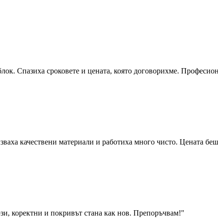
блок. Спазиха сроковете и цената, която договорихме. Професио
зваха качествени материали и работиха много чисто. Цената беш
зи, коректни и покривът стана как нов. Препоръчвам!
"