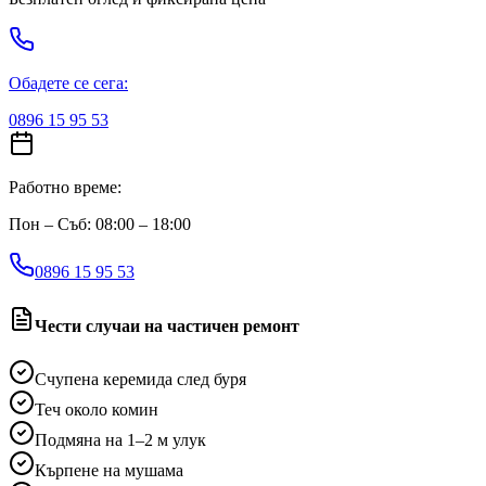
Обадете се сега:
0896 15 95 53
Работно време:
Пон – Съб: 08:00 – 18:00
0896 15 95 53
Чести случаи на частичен ремонт
Счупена керемида след буря
Теч около комин
Подмяна на 1–2 м улук
Кърпене на мушама