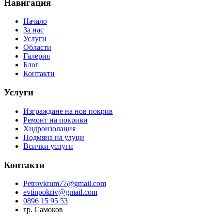
Навигация
Начало
За нас
Услуги
Области
Галерия
Блог
Контакти
Услуги
Изграждане на нов покрив
Ремонт на покриви
Хидроизолация
Подмяна на улуци
Всички услуги
Контакти
Petrovkrum77@gmail.com
evtinpokriv@gmail.com
0896 15 95 53
гр. Самоков