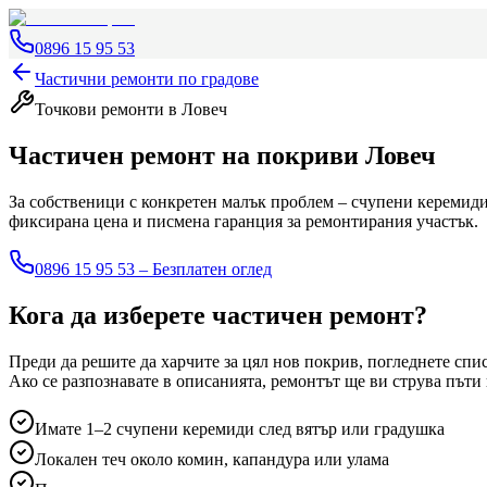
0896 15 95 53
Частични ремонти по градове
Точкови ремонти
в Ловеч
Частичен ремонт на покриви
Ловеч
За собственици с конкретен малък проблем – счупени керемиди,
фиксирана цена и писмена гаранция за ремонтирания участък.
0896 15 95 53 – Безплатен оглед
Кога да изберете частичен ремонт?
Преди да решите да харчите за цял нов покрив, погледнете спи
Ако се разпознавате в описанията, ремонтът ще ви струва пъти
Имате 1–2 счупени керемиди след вятър или градушка
Локален теч около комин, капандура или улама