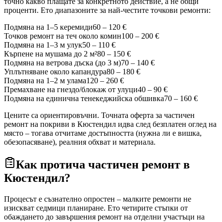
точно какво плащате за конкретното действие, а не общи
проценти. Ето диапазоните за най-честите точкови ремонти:
Подмяна на 1–5 керемиди
60 – 120 €
Точков ремонт на теч около комин
100 – 200 €
Подмяна на 1–3 м улук
50 – 110 €
Кърпене на мушама до 2 м²
80 – 150 €
Подмяна на ветрова дъска (до 3 м)
70 – 140 €
Уплътняване около капандура
80 – 180 €
Подмяна на 1–2 м улама
120 – 260 €
Премахване на гнездо/блокаж от улуци
40 – 90 €
Подмяна на единична тенекеджийска обшивка
70 – 160 €
Цените са ориентировъчни. Точната оферта за частичен
ремонт на покриви
в Кюстендил
идва след безплатен оглед на
място – тогава отчитаме достъпността (нужна ли е вишка,
обезопасяване), реалния обхват и материала.
Как протича частичен ремонт
в
Кюстендил
?
Процесът е съзнателно опростен – малките ремонти не
изискват седмици планиране. Ето четирите стъпки от
обаждането до завършения ремонт на отделни участъци на