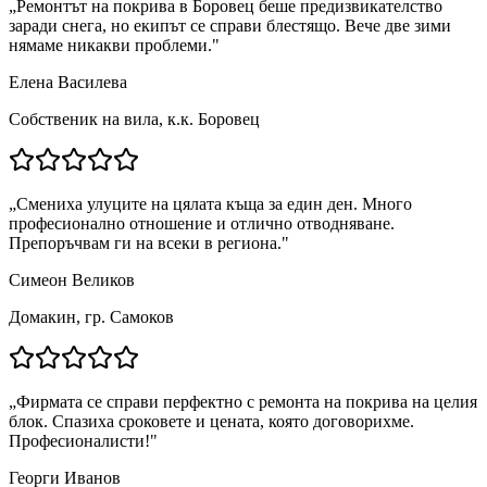
„
Ремонтът на покрива в Боровец беше предизвикателство
заради снега, но екипът се справи блестящо. Вече две зими
нямаме никакви проблеми.
"
Елена Василева
Собственик на вила, к.к. Боровец
„
Смениха улуците на цялата къща за един ден. Много
професионално отношение и отлично отводняване.
Препоръчвам ги на всеки в региона.
"
Симеон Великов
Домакин, гр. Самоков
„
Фирмата се справи перфектно с ремонта на покрива на целия
блок. Спазиха сроковете и цената, която договорихме.
Професионалисти!
"
Георги Иванов