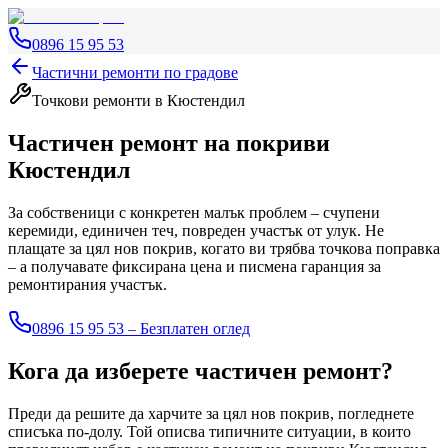
0896 15 95 53
Частични ремонти по градове
Точкови ремонти
в Кюстендил
Частичен ремонт на покриви
Кюстендил
За собственици с конкретен малък проблем – счупени
керемиди, единичен теч, повреден участък от улук. Не
плащате за цял нов покрив, когато ви трябва точкова поправка
– а получавате фиксирана цена и писмена гаранция за
ремонтирания участък.
0896 15 95 53 – Безплатен оглед
Кога да изберете частичен ремонт?
Преди да решите да харчите за цял нов покрив, погледнете
списъка по-долу. Той описва типичните ситуации, в които