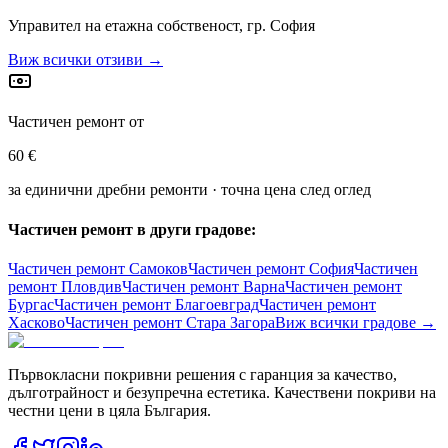
Управител на етажна собственост, гр. София
Виж всички отзиви →
Частичен ремонт от
60 €
за единични дребни ремонти · точна цена след оглед
Частичен ремонт в други градове:
Частичен ремонт
Самоков
Частичен ремонт
София
Частичен
ремонт
Пловдив
Частичен ремонт
Варна
Частичен ремонт
Бургас
Частичен ремонт
Благоевград
Частичен ремонт
Хасково
Частичен ремонт
Стара Загора
Виж всички градове →
Първокласни покривни решения с гаранция за качество,
дълготрайност и безупречна естетика. Качествени покриви на
честни цени в цяла България.