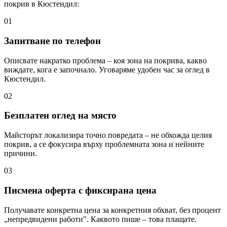
покрив
в Кюстендил
:
01
Запитване по телефон
Описвате накратко проблема – коя зона на покрива, какво
виждате, кога е започнало. Уговаряме удобен час за оглед в
Кюстендил.
02
Безплатен оглед на място
Майсторът локализира точно повредата – не обхожда целия
покрив, а се фокусира върху проблемната зона и нейните
причини.
03
Писмена оферта с фиксирана цена
Получавате конкретна цена за конкретния обхват, без процент
„непредвидени работи". Каквото пише – това плащате.