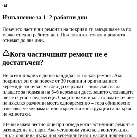
04
Изпълнение за 1–2 работни дни
Повечето частични ремонти на покриви ги завършваме за по-
малко от един работен ден. По-сложните точкови ремонти
отнемат до два дни.
Кога частичният ремонт не е
достатъчен?
Не всеки покрив е добър кандидат за точков ремонт. Ако
покривът ви е на повече от 30 години и оригиналните
керемиди започват масово да се рушат – няма смисъл да
плащате за подмяна на 5–6 керемиди днес, защото следващите
ще се счупят след месеци. Същото важи и когато имате течове
на няколко различни места едновременно – това обикновено
означава, че мушамата или дървената конструкция са на края
на живота си.
Ще ви кажем честно още при огледа кога частичният ремонт е
разхищение на пари. Ако установим увиснала конструкция,
гнила обшивна дъска под керемидите или масови повреди по