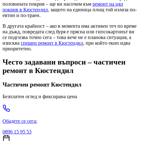
половината покрив – ще ви насочим към
ремонт на цял
покрив
в Кюстендил
, защото на единица площ той излиза по-
евтин и по-траен.
В другата крайност – ако в момента има активен теч по време
на дъжд, повредата след буря е прясна или гипсокартонът ви
се подгизва точно сега – това вече не е плановa ситуация, а
изисква
спешен ремонт
в Кюстендил
, при който екип идва
приоритетно.
Често задавани въпроси – частичен
ремонт
в Кюстендил
Частичен ремонт
Кюстендил
Безплатен оглед и фиксирана цена
Обадете се сега:
0896 15 95 53