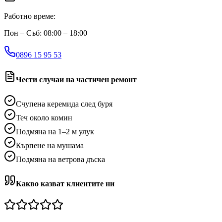
Работно време:
Пон – Съб: 08:00 – 18:00
0896 15 95 53
Чести случаи на частичен ремонт
Счупена керемида след буря
Теч около комин
Подмяна на 1–2 м улук
Кърпене на мушама
Подмяна на ветрова дъска
Какво казват клиентите ни