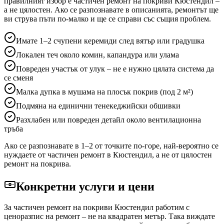
правилният избор е частичен ремонт на покриви
Кюстендил
–
а не цялостен. Ако се разпознавате в описанията, ремонтът ще
ви струва пъти по-малко и ще се справи със същия проблем.
Имате 1–2 счупени керемиди след вятър или градушка
Локален теч около комин, капандура или улама
Повреден участък от улук – не е нужно цялата система да
се сменя
Малка дупка в мушама на плосък покрив (под 2 м²)
Подмяна на единични тенекеджийски обшивки
Разхлабен или повреден детайл около вентилационна
тръба
Ако се разпознавате в 1–2 от точките по-горе, най-вероятно се
нуждаете от частичен ремонт
в Кюстендил
, а не от цялостен
ремонт на покрива.
Конкретни услуги и цени
За частичен ремонт на покриви
Кюстендил
работим с
ценоразпис на ремонт – не на квадратен метър. Така виждате