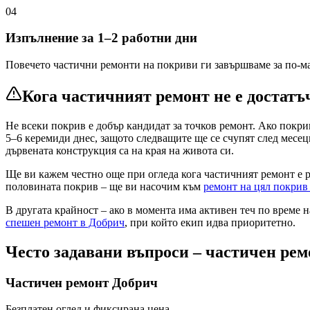
04
Изпълнение за 1–2 работни дни
Повечето частични ремонти на покриви ги завършваме за по-ма
Кога частичният ремонт не е достатъ
Не всеки покрив е добър кандидат за точков ремонт. Ако покри
5–6 керемиди днес, защото следващите ще се счупят след месец
дървената конструкция са на края на живота си.
Ще ви кажем честно още при огледа кога частичният ремонт е 
половината покрив – ще ви насочим към
ремонт на цял покри
В другата крайност – ако в момента има активен теч по време на
спешен ремонт
в Добрич
, при който екип идва приоритетно.
Често задавани въпроси – частичен ре
Частичен ремонт
Добрич
Безплатен оглед и фиксирана цена