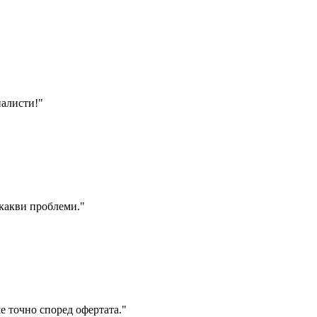
налисти!
"
икакви проблеми.
"
е точно според офертата.
"