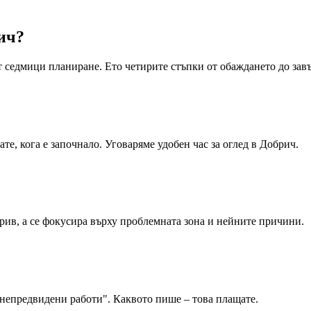
ич
?
т седмици планиране. Ето четирите стъпки от обаждането до за
те, кога е започнало. Уговаряме удобен час за оглед в Добрич.
рив, а се фокусира върху проблемната зона и нейните причини.
„непредвидени работи". Каквото пише – това плащате.