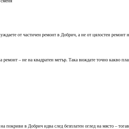
 сменя
 нуждаете от частичен ремонт
в Добрич
, а не от цялостен ремонт 
а ремонт – не на квадратен метър. Така виждате точно какво пла
т на покриви
в Добрич
идва след безплатен оглед на място – тога