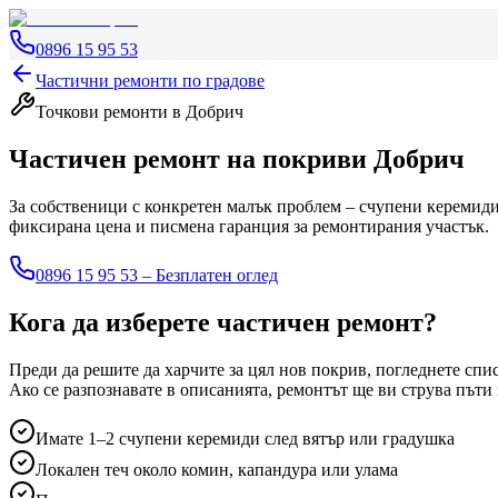
0896 15 95 53
Частични ремонти по градове
Точкови ремонти
в Добрич
Частичен ремонт на покриви
Добрич
За собственици с конкретен малък проблем – счупени керемиди,
фиксирана цена и писмена гаранция за ремонтирания участък.
0896 15 95 53 – Безплатен оглед
Кога да изберете частичен ремонт?
Преди да решите да харчите за цял нов покрив, погледнете спи
Ако се разпознавате в описанията, ремонтът ще ви струва пъти
Имате 1–2 счупени керемиди след вятър или градушка
Локален теч около комин, капандура или улама