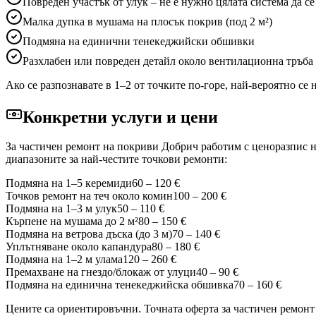
Повреден участък от улук – не е нужно цялата система да се
Малка дупка в мушама на плосък покрив (под 2 м²)
Подмяна на единични тенекеджийски обшивки
Разхлабен или повреден детайл около вентилационна тръба
Ако се разпознавате в 1–2 от точките по-горе, най-вероятно се
Конкретни услуги и цени
За частичен ремонт на покриви
Добрич
работим с ценоразпис н
диапазоните за най-честите точкови ремонти:
Подмяна на 1–5 керемиди
60 – 120 €
Точков ремонт на теч около комин
100 – 200 €
Подмяна на 1–3 м улук
50 – 110 €
Кърпене на мушама до 2 м²
80 – 150 €
Подмяна на ветрова дъска (до 3 м)
70 – 140 €
Уплътняване около капандура
80 – 180 €
Подмяна на 1–2 м улама
120 – 260 €
Премахване на гнездо/блокаж от улуци
40 – 90 €
Подмяна на единична тенекеджийска обшивка
70 – 160 €
Цените са ориентировъчни. Точната оферта за частичен ремон