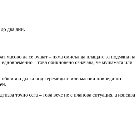
до два дни.
ат масово да се рушат – няма смисъл да плащате за подмяна на
а едновременно – това обикновено означава, че мушамата или
а обшивна дъска под керемидите или масови повреди по
ен.
гизва точно сега – това вече не е плановa ситуация, а изисква