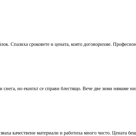
блок. Спазиха сроковете и цената, която договорихме. Професио
и снега, но екипът се справи блестящо. Вече две зими нямаме н
зваха качествени материали и работиха много чисто. Цената беш