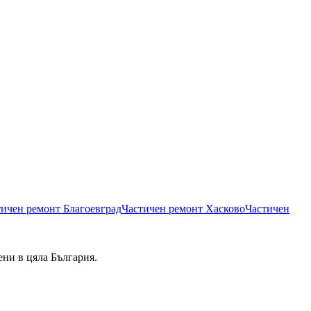
тичен ремонт
Благоевград
Частичен ремонт
Хасково
Частичен
ени в цяла България.