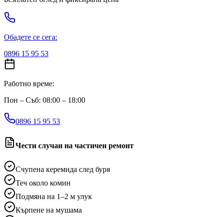
Обадете се сега:
0896 15 95 53
Работно време:
Пон – Съб: 08:00 – 18:00
0896 15 95 53
Чести случаи на частичен ремонт
Счупена керемида след буря
Теч около комин
Подмяна на 1–2 м улук
Кърпене на мушама