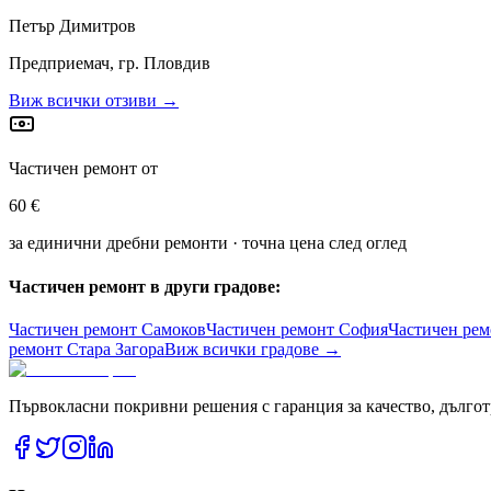
Петър Димитров
Предприемач, гр. Пловдив
Виж всички отзиви →
Частичен ремонт от
60 €
за единични дребни ремонти · точна цена след оглед
Частичен ремонт в други градове:
Частичен ремонт
Самоков
Частичен ремонт
София
Частичен ре
ремонт
Стара Загора
Виж всички градове →
Първокласни покривни решения с гаранция за качество, дългот