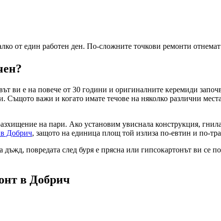
лко от един работен ден. По-сложните точкови ремонти отнемат 
чен?
вът ви е на повече от 30 години и оригиналните керемиди започв
и. Същото важи и когато имате течове на няколко различни мест
разхищение на пари. Ако установим увиснала конструкция, гнил
в
в Добрич
, защото на единица площ той излиза по-евтин и по-тра
 дъжд, повредата след буря е прясна или гипсокартонът ви се под
монт
в Добрич