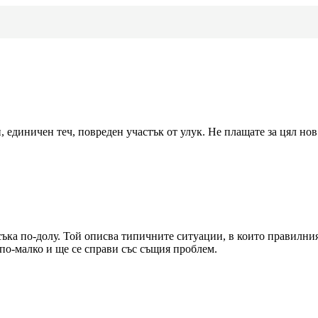
 единичен теч, повреден участък от улук. Не плащате за цял нов 
съка по-долу. Той описва типичните ситуации, в които правилни
 по-малко и ще се справи със същия проблем.