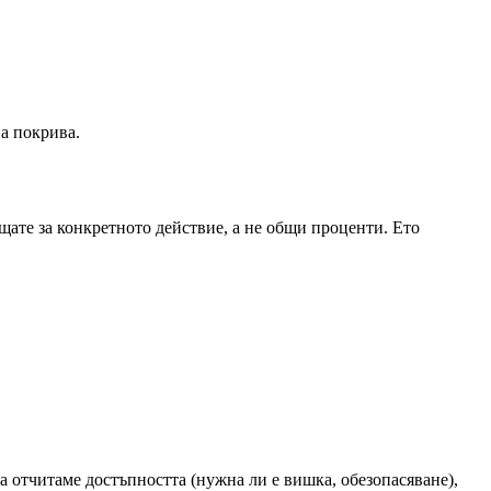
на покрива.
щате за конкретното действие, а не общи проценти. Ето
ва отчитаме достъпността (нужна ли е вишка, обезопасяване),