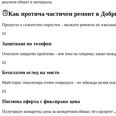
реалния обхват и материала.
Как протича частичен ремонт
в Добр
Процесът е съзнателно опростен – малките ремонти не изисква
01
Запитване по телефон
Описвате накратко проблема – коя зона на покрива, какво вижда
02
Безплатен оглед на място
Майсторът локализира точно повредата – не обхожда целия пок
03
Писмена оферта с фиксирана цена
Получавате конкретна цена за конкретния обхват, без процент 