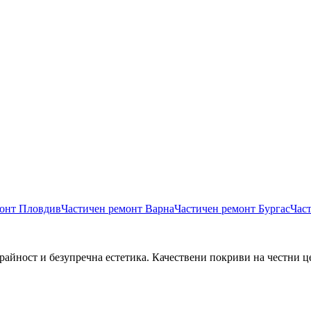
монт
Пловдив
Частичен ремонт
Варна
Частичен ремонт
Бургас
Час
райност и безупречна естетика. Качествени покриви на честни ц