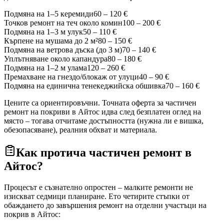
Подмяна на 1–5 керемиди
60 – 120 €
Точков ремонт на теч около комин
100 – 200 €
Подмяна на 1–3 м улук
50 – 110 €
Кърпене на мушама до 2 м²
80 – 150 €
Подмяна на ветрова дъска (до 3 м)
70 – 140 €
Уплътняване около капандура
80 – 180 €
Подмяна на 1–2 м улама
120 – 260 €
Премахване на гнездо/блокаж от улуци
40 – 90 €
Подмяна на единична тенекеджийска обшивка
70 – 160 €
Цените са ориентировъчни. Точната оферта за частичен
ремонт на покриви
в Айтос
идва след безплатен оглед на
място – тогава отчитаме достъпността (нужна ли е вишка,
обезопасяване), реалния обхват и материала.
Как протича частичен ремонт
в
Айтос
?
Процесът е съзнателно опростен – малките ремонти не
изискват седмици планиране. Ето четирите стъпки от
обаждането до завършения ремонт на отделни участъци на
покрив
в Айтос
: