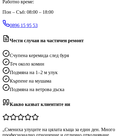
Работно време:
Пон – Съб: 08:00 – 18:00
0896 15 95 53
Чести случаи на частичен ремонт
Счупена керемида след буря
Теч около комин
Подмяна на 1–2 м улук
Кърпене на мушама
Подмяна на ветрова дъска
Какво казват клиентите ни
„
Смениха улуците на цялата къща за един ден. Много
професионално отношение и отлично отводняване.