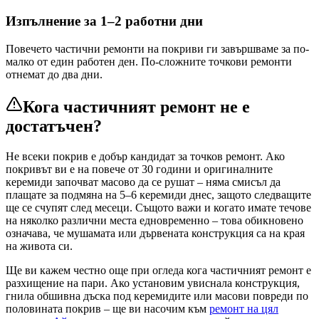
Изпълнение за 1–2 работни дни
Повечето частични ремонти на покриви ги завършваме за по-
малко от един работен ден. По-сложните точкови ремонти
отнемат до два дни.
Кога частичният ремонт не е
достатъчен?
Не всеки покрив е добър кандидат за точков ремонт. Ако
покривът ви е на повече от 30 години и оригиналните
керемиди започват масово да се рушат – няма смисъл да
плащате за подмяна на 5–6 керемиди днес, защото следващите
ще се счупят след месеци. Същото важи и когато имате течове
на няколко различни места едновременно – това обикновено
означава, че мушамата или дървената конструкция са на края
на живота си.
Ще ви кажем честно още при огледа кога частичният ремонт е
разхищение на пари. Ако установим увиснала конструкция,
гнила обшивна дъска под керемидите или масови повреди по
половината покрив – ще ви насочим към
ремонт на цял