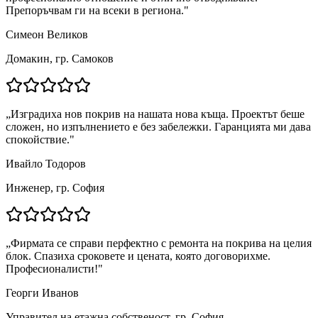
Препоръчвам ги на всеки в региона.
"
Симеон Великов
Домакин, гр. Самоков
„
Изградиха нов покрив на нашата нова къща. Проектът беше
сложен, но изпълнението е без забележки. Гаранцията ми дава
спокойствие.
"
Ивайло Тодоров
Инженер, гр. София
„
Фирмата се справи перфектно с ремонта на покрива на целия
блок. Спазиха сроковете и цената, която договорихме.
Професионалисти!
"
Георги Иванов
Управител на етажна собственост, гр. София