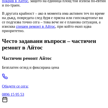
покрив
в Айтос
, защото на единица площ той излиза по-евтин
и по-траен.
В другата крайност – ако в момента има активен теч по време
на дъжд, повредата след буря е прясна или гипсокартонът ви
се подгизва точно сега – това вече не е плановa ситуация, а
изисква
спешен ремонт
в Айтос
, при който екип идва
приоритетно.
Често задавани въпроси – частичен
ремонт
в Айтос
Частичен ремонт
Айтос
Безплатен оглед и фиксирана цена
Обадете се сега:
0896 15 95 53