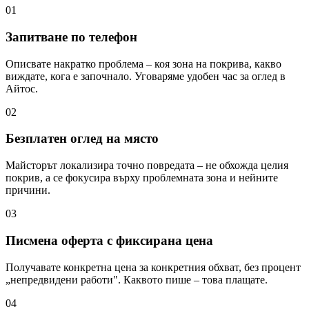
01
Запитване по телефон
Описвате накратко проблема – коя зона на покрива, какво
виждате, кога е започнало. Уговаряме удобен час за оглед в
Айтос.
02
Безплатен оглед на място
Майсторът локализира точно повредата – не обхожда целия
покрив, а се фокусира върху проблемната зона и нейните
причини.
03
Писмена оферта с фиксирана цена
Получавате конкретна цена за конкретния обхват, без процент
„непредвидени работи". Каквото пише – това плащате.
04