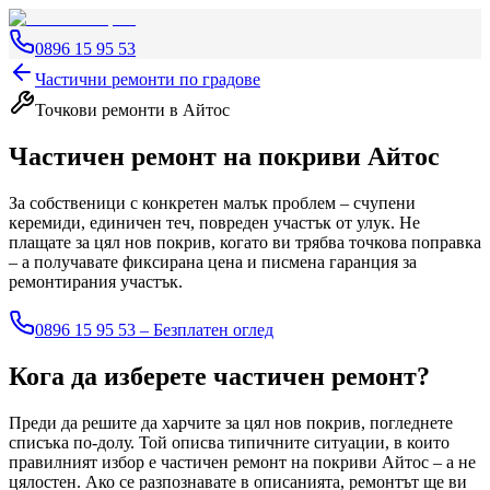
0896 15 95 53
Частични ремонти по градове
Точкови ремонти
в Айтос
Частичен ремонт на покриви
Айтос
За собственици с конкретен малък проблем – счупени
керемиди, единичен теч, повреден участък от улук. Не
плащате за цял нов покрив, когато ви трябва точкова поправка
– а получавате фиксирана цена и писмена гаранция за
ремонтирания участък.
0896 15 95 53 – Безплатен оглед
Кога да изберете частичен ремонт?
Преди да решите да харчите за цял нов покрив, погледнете
списъка по-долу. Той описва типичните ситуации, в които
правилният избор е частичен ремонт на покриви
Айтос
– а не
цялостен. Ако се разпознавате в описанията, ремонтът ще ви