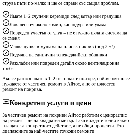
струва пъти по-малко и ще се справи със същия проблем.
Имате 1–2 счупени керемиди след вятър или градушка
Локален теч около комин, капандура или улама
Повреден участък от улук – не е нужно цялата система да
се сменя
Малка дупка в мушама на плосък покрив (под 2 м²)
Подмяна на единични тенекеджийски обшивки
Разхлабен или повреден детайл около вентилационна
тръба
Ако се разпознавате в 1–2 от точките по-горе, най-вероятно се
нуждаете от частичен ремонт
в Айтос
, а не от цялостен
ремонт на покрива.
Конкретни услуги и цени
За частичен ремонт на покриви
Айтос
работим с ценоразпис
на ремонт – не на квадратен метър. Така виждате точно какво
плащате за конкретното действие, а не общи проценти. Ето
диапазоните за най-честите точкови ремонти: