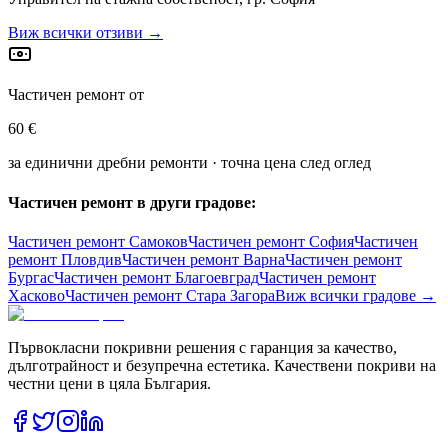
Виж всички отзиви →
Частичен ремонт от
60 €
за единични дребни ремонти · точна цена след оглед
Частичен ремонт в други градове:
Частичен ремонт
Самоков
Частичен ремонт
София
Частичен
ремонт
Пловдив
Частичен ремонт
Варна
Частичен ремонт
Бургас
Частичен ремонт
Благоевград
Частичен ремонт
Хасково
Частичен ремонт
Стара Загора
Виж всички градове →
Първокласни покривни решения с гаранция за качество,
дълготрайност и безупречна естетика. Качествени покриви на
честни цени в цяла България.