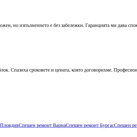
ожен, но изпълнението е без забележки. Гаранцията ми дава спо
блок. Спазиха сроковете и цената, която договорихме. Професио
Пловдив
Спешен ремонт
Варна
Спешен ремонт
Бургас
Спешен р