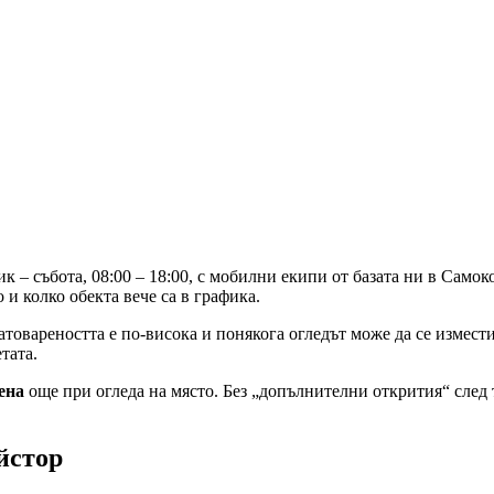
 – събота, 08:00 – 18:00, с мобилни екипи от базата ни в Само
 и колко обекта вече са в графика.
натовареността е по-висока и понякога огледът може да се измест
тата.
ена
още при огледа на място. Без „допълнителни открития“ след то
йстор