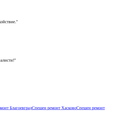
койствие.
"
налисти!
"
емонт
Благоевград
Спешен ремонт
Хасково
Спешен ремонт