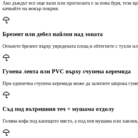
Ако дъждът все още вали или прогнозата е за нова буря, тези 
качвайте на мокър покрив.
Брезент или дебел найлон над зоната
Опънете брезент върху увредената площ и обтегнете с тухли ил
Гумена лента или PVC върху счупена керемида
При единична счупена керемида може да залепите широка гумен
Съд под вътрешния теч + мушама отдолу
Голяма кофа под капещото място, а под нея мушама или хавлия,