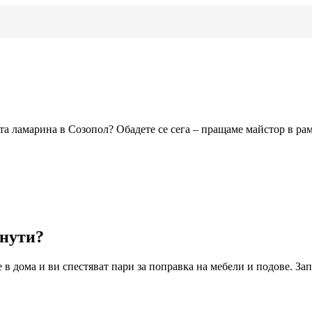
ата ламарина
в Созопол
? Обадете се сега – пращаме майстор в ра
инути?
 в дома и ви спестяват пари за поправка на мебели и подове. Зап