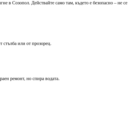
тигне
в Созопол
. Действайте само там, където е безопасно – не се
т стълба или от прозорец.
аен ремонт, но спира водата.