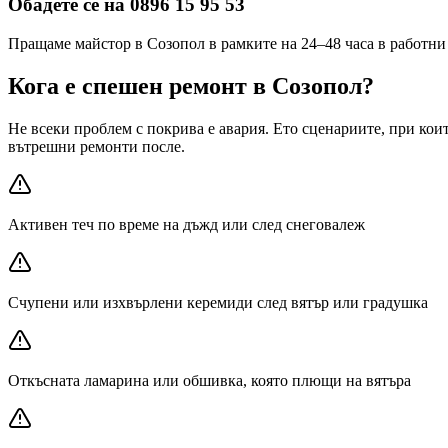
Обадете се на 0896 15 95 53
Пращаме майстор в Созопол в рамките на 24–48 часа в работни 
Кога е спешен ремонт
в Созопол
?
Не всеки проблем с покрива е авария. Ето сценариите, при ко
вътрешни ремонти после.
Активен теч по време на дъжд или след снеговалеж
Счупени или изхвърлени керемиди след вятър или градушка
Откъсната ламарина или обшивка, която плющи на вятъра