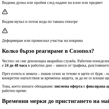
Видима дупка или пробив след падане на клон или предмет
Видим мухъл и поток вода по тавана отвътре
Деформиран или провиснал участък на покрива
Колко бързо реагираме
в Созопол
?
Честно: не сме денонощна аварийна служба. Работим понеделник
е
24 до 48 часа
в работни дни – зависи от трафика, разстоянието
През есента и зимата – пиков сезон за течове и щети от буря – 
конкретни напътствия за временна защита, за да не се влоши ще
Това, което винаги обещаваме:
писмена оферта с фиксирана ц
работно време.
Временни мерки до пристигането на ма