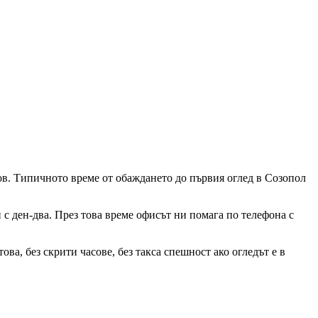
ков. Типичното време от обаждането до първия оглед
в Созопол
и с ден-два. През това време офисът ни помага по телефона с
ва, без скрити часове, без такса спешност ако огледът е в