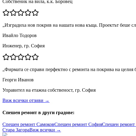
Собственик на вила, к.к. Боровец
„
Изградиха нов покрив на нашата нова къща. Проектът беше сл
Ивайло Тодоров
Инженер, гр. София
„
Фирмата се справи перфектно с ремонта на покрива на целия 
Георги Иванов
Управител на етажна собственост, гр. София
Виж всички отзиви →
Спешен ремонт в други градове:
Спешен ремонт
Самоков
Спешен ремонт
София
Спешен ремонт
Стара Загора
Виж всички →