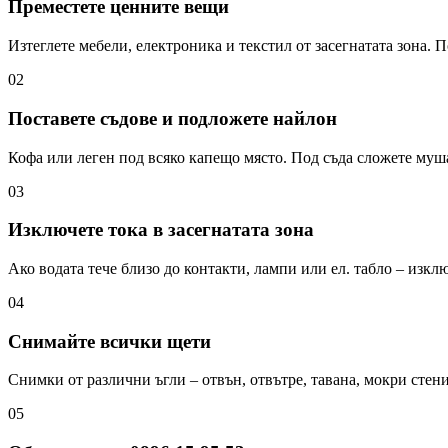
Преместете ценните вещи
Изтеглете мебели, електроника и текстил от засегнатата зона. П
02
Поставете съдове и подложете найлон
Кофа или леген под всяко капещо място. Под съда сложете муш
03
Изключете тока в засегнатата зона
Ако водата тече близо до контакти, лампи или ел. табло – изк
04
Снимайте всички щети
Снимки от различни ъгли – отвън, отвътре, тавана, мокри стени
05