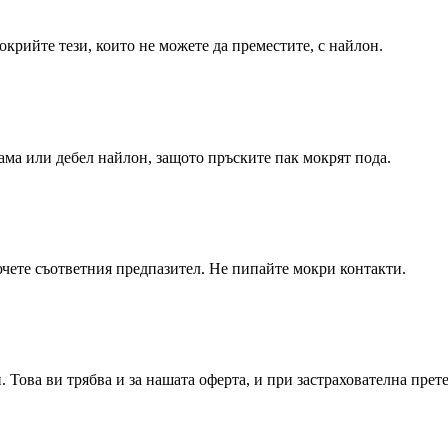
окрийте тези, които не можете да преместите, с найлон.
ама или дебел найлон, защото пръските пак мокрят пода.
лючете съответния предпазител. Не пипайте мокри контакти.
. Това ви трябва и за нашата оферта, и при застрахователна прет