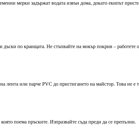
временни мерки задържат водата извън дома, докато екипът прис
и дъски по краищата. Не стъпвайте на мокър покрив – работете о
а лента или парче PVC до пристигането на майстор. Това не е тр
 която поема пръските. Изпразвайте съда преди да се препълни.