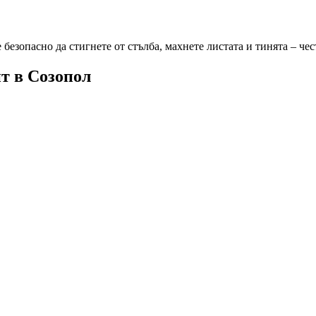
безопасно да стигнете от стълба, махнете листата и тинята – че
нт
в Созопол