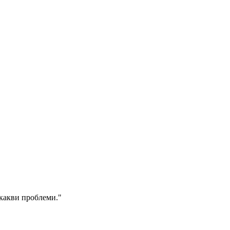
икакви проблеми.
"