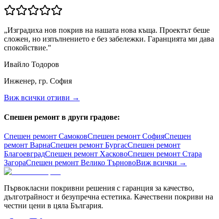
„
Изградиха нов покрив на нашата нова къща. Проектът беше
сложен, но изпълнението е без забележки. Гаранцията ми дава
спокойствие.
"
Ивайло Тодоров
Инженер, гр. София
Виж всички отзиви →
Спешен ремонт в други градове:
Спешен ремонт
Самоков
Спешен ремонт
София
Спешен
ремонт
Варна
Спешен ремонт
Бургас
Спешен ремонт
Благоевград
Спешен ремонт
Хасково
Спешен ремонт
Стара
Загора
Спешен ремонт
Велико Търново
Виж всички →
Първокласни покривни решения с гаранция за качество,
дълготрайност и безупречна естетика. Качествени покриви на
честни цени в цяла България.