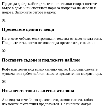
Преди да дойде майсторът, тези пет стъпки спират щетите
вътре в дома и ви спестяват пари за поправка на мебели и
подове. Започнете отгоре надолу.
01
Преместете ценните вещи
Изтеглете мебели, електроника и текстил от засегнатата зона.
Покрийте тези, които не можете да преместите, с найлон.
02
Поставете съдове и подложете найлон
Кофа или леген под всяко капещо място. Под съда сложете
мушама или дебел найлон, защото пръските пак мокрят пода.
03
Изключете тока в засегнатата зона
Ако водата тече близо до контакти, лампи или ел. табло –
изключете съответния предпазител. Не пипайте мокри