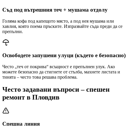
Съд под вътрешния теч + мушама отдолу
Голяма кофа под капещото място, а под нея мушама или
хавлия, която поема пръските. Изпразвайте съда преди да се
препълни.
Освободете запушени улуци (където е безопасно)
Често „теч от покрива“ всъщност е препълнен улук. Ако
можете безопасно да стигнете от стълба, махнете листата и
тинята – често това решава проблема.
Често задавани въпроси – спешен
ремонт
в Пловдив
Спешна линия