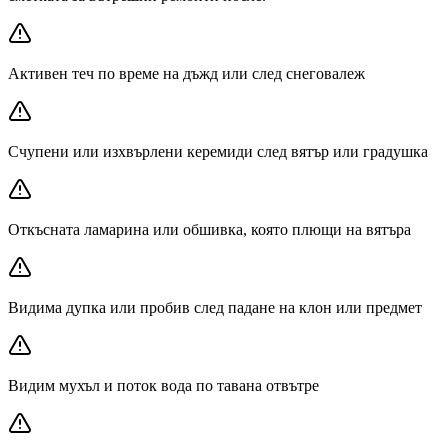
Активен теч по време на дъжд или след снеговалеж
Счупени или изхвърлени керемиди след вятър или градушка
Откъсната ламарина или обшивка, която плющи на вятъра
Видима дупка или пробив след падане на клон или предмет
Видим мухъл и поток вода по тавана отвътре