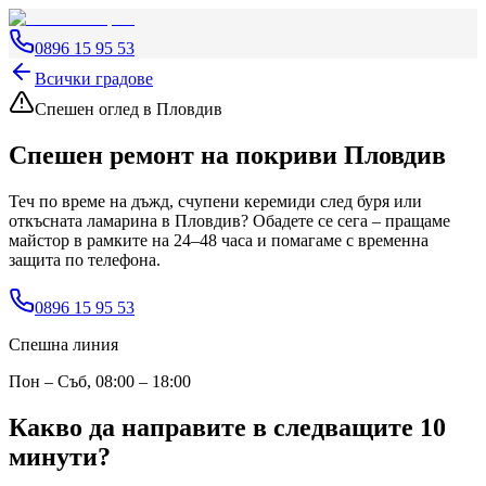
0896 15 95 53
Всички градове
Спешен оглед
в Пловдив
Спешен ремонт на покриви
Пловдив
Теч по време на дъжд, счупени керемиди след буря или
откъсната ламарина
в Пловдив
? Обадете се сега – пращаме
майстор в рамките на 24–48 часа и помагаме с временна
защита по телефона.
0896 15 95 53
Спешна линия
Пон – Съб, 08:00 – 18:00
Какво да направите в следващите 10
минути?