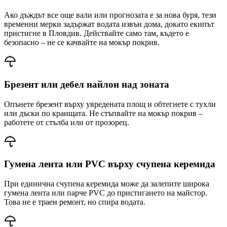
Ако дъждът все още вали или прогнозата е за нова буря, тези
временни мерки задържат водата извън дома, докато екипът
пристигне
в Пловдив
. Действайте само там, където е
безопасно – не се качвайте на мокър покрив.
Брезент или дебел найлон над зоната
Опънете брезент върху увредената площ и обтегнете с тухли
или дъски по краищата. Не стъпвайте на мокър покрив –
работете от стълба или от прозорец.
Гумена лента или PVC върху счупена керемида
При единична счупена керемида може да залепите широка
гумена лента или парче PVC до пристигането на майстор.
Това не е траен ремонт, но спира водата.