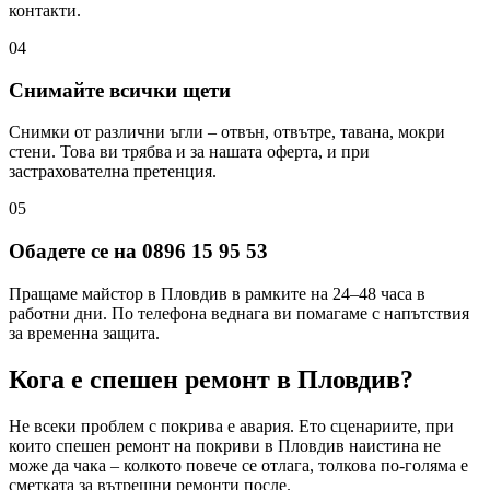
контакти.
04
Снимайте всички щети
Снимки от различни ъгли – отвън, отвътре, тавана, мокри
стени. Това ви трябва и за нашата оферта, и при
застрахователна претенция.
05
Обадете се на 0896 15 95 53
Пращаме майстор в Пловдив в рамките на 24–48 часа в
работни дни. По телефона веднага ви помагаме с напътствия
за временна защита.
Кога е спешен ремонт
в Пловдив
?
Не всеки проблем с покрива е авария. Ето сценариите, при
които спешен ремонт на покриви
в Пловдив
наистина не
може да чака – колкото повече се отлага, толкова по-голяма е
сметката за вътрешни ремонти после.