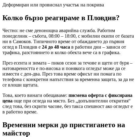
Деформиран или провиснал участък на покрива
Колко бързо реагираме
в Пловдив
?
Честно: не сме денонощна аварийна служба. Работим
понеделник – събота, 08:00 – 18:00, с мобилни екипи от базата
ни в Самоков. Типичното време от обаждането до първия
оглед
в Пловдив
е
24 до 48 часа
в работни дни – зависи от
трафика, разстоянието и колко обекта вече са в графика.
През есента и зимата – пиков сезон за течове и щети от буря –
натовареността е по-висока и понякога огледът може да се
измести с ден-два. През това време офисът ни помага по
телефона с конкретни напътствия за временна защита, за да не
се влоши щетата.
Това, което винаги обещаваме:
писмена оферта с фиксирана
цена
още при огледа на място. Без „допълнителни открития“
след това, без скрити часове, без такса спешност ако огледът е
в работно време.
Временни мерки до пристигането на
майстор