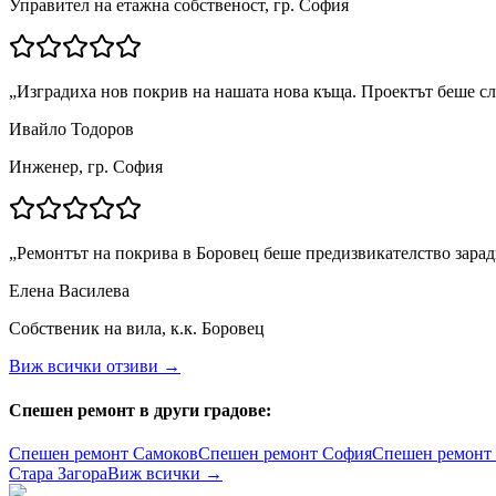
Управител на етажна собственост, гр. София
„
Изградиха нов покрив на нашата нова къща. Проектът беше сл
Ивайло Тодоров
Инженер, гр. София
„
Ремонтът на покрива в Боровец беше предизвикателство зарад
Елена Василева
Собственик на вила, к.к. Боровец
Виж всички отзиви →
Спешен ремонт в други градове:
Спешен ремонт
Самоков
Спешен ремонт
София
Спешен ремонт
Стара Загора
Виж всички →