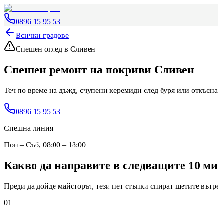
0896 15 95 53
Всички градове
Спешен оглед
в Сливен
Спешен ремонт на покриви
Сливен
Теч по време на дъжд, счупени керемиди след буря или откъсн
0896 15 95 53
Спешна линия
Пон – Съб, 08:00 – 18:00
Какво да направите в следващите 10 м
Преди да дойде майсторът, тези пет стъпки спират щетите вътре
01