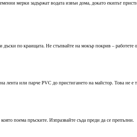
временни мерки задържат водата извън дома, докато екипът прис
и дъски по краищата. Не стъпвайте на мокър покрив – работете о
а лента или парче PVC до пристигането на майстор. Това не е тр
 която поема пръските. Изпразвайте съда преди да се препълни.