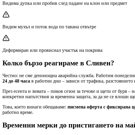
Видима дупка или пробив след падане на клон или предмет
Видим мухъл и поток вода по тавана отвътре
Деформиран или провиснал участък на покрива
Колко бързо реагираме
в Сливен
?
Честно: не сме денонощна аварийна служба. Работим понеделник
24 до 48 часа
в работни дни – зависи от трафика, разстоянието и
През есента и зимата – пиков сезон за течове и щети от буря – 
конкретни напътствия за временна защита, за да не се влоши ще
Това, което винаги обещаваме:
писмена оферта с фиксирана ц
работно време.
Временни мерки до пристигането на ма