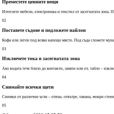
Преместете ценните вещи
Изтеглете мебели, електроника и текстил от засегнатата зона. П
02
Поставете съдове и подложете найлон
Кофа или леген под всяко капещо място. Под съда сложете муш
03
Изключете тока в засегнатата зона
Ако водата тече близо до контакти, лампи или ел. табло – изк
04
Снимайте всички щети
Снимки от различни ъгли – отвън, отвътре, тавана, мокри стени
05