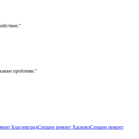
койствие.
"
икакви проблеми.
"
емонт
Благоевград
Спешен ремонт
Хасково
Спешен ремонт