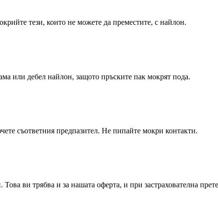
окрийте тези, които не можете да преместите, с найлон.
ама или дебел найлон, защото пръските пак мокрят пода.
лючете съответния предпазител. Не пипайте мокри контакти.
. Това ви трябва и за нашата оферта, и при застрахователна прет