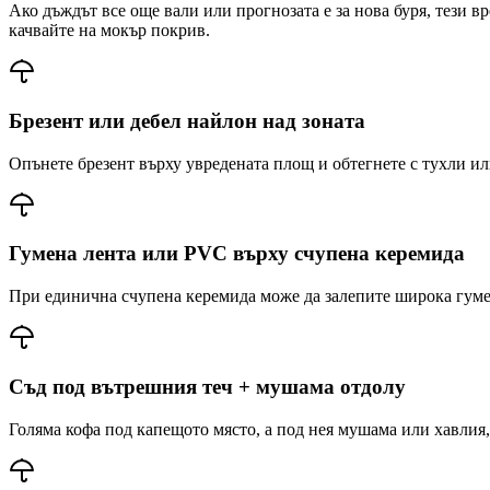
Ако дъждът все още вали или прогнозата е за нова буря, тези 
качвайте на мокър покрив.
Брезент или дебел найлон над зоната
Опънете брезент върху увредената площ и обтегнете с тухли ил
Гумена лента или PVC върху счупена керемида
При единична счупена керемида може да залепите широка гумен
Съд под вътрешния теч + мушама отдолу
Голяма кофа под капещото място, а под нея мушама или хавлия,