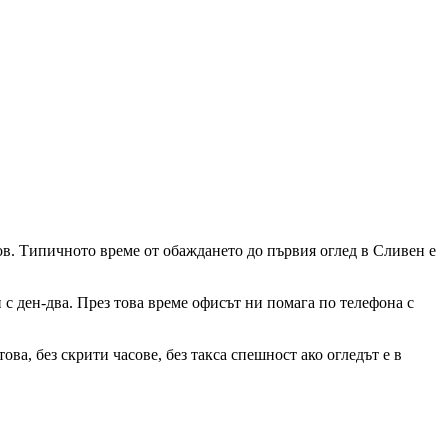
ков. Типичното време от обаждането до първия оглед
в Сливен
е
и с ден-два. През това време офисът ни помага по телефона с
ва, без скрити часове, без такса спешност ако огледът е в