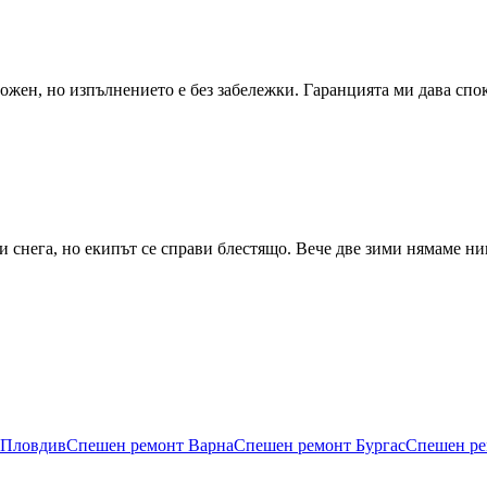
ожен, но изпълнението е без забележки. Гаранцията ми дава спо
и снега, но екипът се справи блестящо. Вече две зими нямаме н
Пловдив
Спешен ремонт
Варна
Спешен ремонт
Бургас
Спешен р