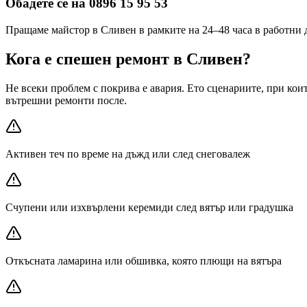
Обадете се на 0896 15 95 53
Пращаме майстор в Сливен в рамките на 24–48 часа в работни 
Кога е спешен ремонт
в Сливен
?
Не всеки проблем с покрива е авария. Ето сценариите, при ко
вътрешни ремонти после.
Активен теч по време на дъжд или след снеговалеж
Счупени или изхвърлени керемиди след вятър или градушка
Откъсната ламарина или обшивка, която плющи на вятъра