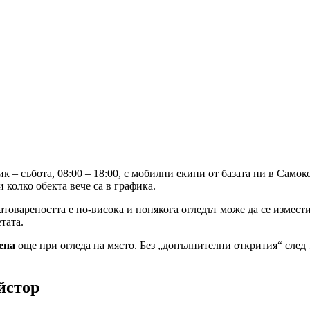
 – събота, 08:00 – 18:00, с мобилни екипи от базата ни в Само
 колко обекта вече са в графика.
натовареността е по-висока и понякога огледът може да се измест
тата.
ена
още при огледа на място. Без „допълнителни открития“ след то
йстор