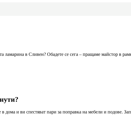
ата ламарина
в Сливен
? Обадете се сега – пращаме майстор в рам
инути?
 в дома и ви спестяват пари за поправка на мебели и подове. Зап