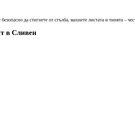
безопасно да стигнете от стълба, махнете листата и тинята – че
нт
в Сливен