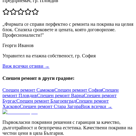
Предприемач, гр. Пловдив
„
Фирмата се справи перфектно с ремонта на покрива на целия
блок. Спазиха сроковете и цената, която договорихме.
Професионалисти!
"
Георги Иванов
Управител на етажна собственост, гр. София
Виж всички отзиви →
Спешен ремонт в други градове:
Спешен ремонт
Самоков
Спешен ремонт
София
Спешен
ремонт
Пловдив
Спешен ремонт
Варна
Спешен ремонт
Бургас
Спешен ремонт
Благоевград
Спешен ремонт
Хасково
Спешен ремонт
Стара Загора
Виж всички →
Първокласни покривни решения с гаранция за качество,
дълготрайност и безупречна естетика. Качествени покриви на
честни цени в цяла България.