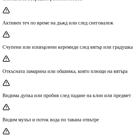
Активен теч по време на дъжд или след снеговалеж
Счупени или изхвърлени керемиди след вятър или градушка
Откъсната ламарина или обшивка, която плющи на вятъра
Видима дупка или пробив след падане на клон или предмет
Видим мухъл и поток вода по тавана отвътре