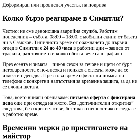
Деформиран или провиснал участък на покрива
Колко бързо реагираме
в Симитли
?
Честно: не сме денонощна аварийна служба. Работим
понеделник – събота, 08:00 – 18:00, с мобилни екипи от базата
ни в Самоков. Типичното време от обаждането до първия
оглед
в Симитли
е
24 до 48 часа
в работни дни – зависи от
трафика, разстоянието и колко обекта вече са в графика.
През есента и зимата – пиков сезон за течове и щети от буря –
натовареността е по-висока и понякога огледът може да се
измести с ден-два. През това време офисът ни помага по
телефона с конкретни напътствия за временна защита, за да не
се влоши щетата.
Това, което винаги обещаваме:
писмена оферта с фиксирана
цена
още при огледа на място. Без „допълнителни открития“
след това, без скрити часове, без такса спешност ако огледът е
в работно време.
Временни мерки до пристигането на
майстор