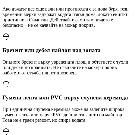
Ако дъждът все още вали или прогнозата е за нова буря, тези
временни мерки задържат водата извън дома, докато екипът
пристигне
в Симитли
. Действайте само там, където е
безопасно – не се качвайте на мокър покрив.
Брезент или дебел найлон над зоната
Опънете брезент върху увредената площ и обтегнете с тухли
или дъски по краищата. Не стъпвайте на мокър покрив –
работете от стълба или от прозорец.
Гумена лента или PVC върху счупена керемида
При единична счупена керемида може да залепите широка
гумена лента или парче PVC до пристигането на майстор.
Това не е траен ремонт, но спира водата.