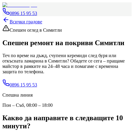
0896 15 95 53
Всички градове
Спешен оглед
в Симитли
Спешен ремонт на покриви
Симитли
Теч по време на дъжд, счупени керемиди след буря или
откъсната ламарина
в Симитли
? Обадете се сега – пращаме
майстор в рамките на 24–48 часа и помагаме с временна
защита по телефона.
0896 15 95 53
Спешна линия
Пон – Съб, 08:00 – 18:00
Какво да направите в следващите 10
минути?