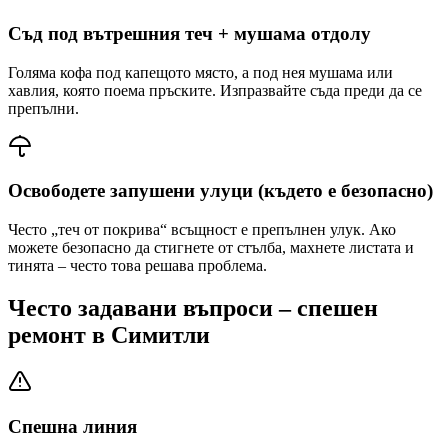
Съд под вътрешния теч + мушама отдолу
Голяма кофа под капещото място, а под нея мушама или
хавлия, която поема пръските. Изпразвайте съда преди да се
препълни.
Освободете запушени улуци (където е безопасно)
Често „теч от покрива“ всъщност е препълнен улук. Ако
можете безопасно да стигнете от стълба, махнете листата и
тинята – често това решава проблема.
Често задавани въпроси – спешен
ремонт
в Симитли
Спешна линия