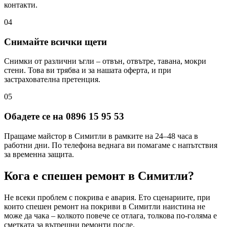
контакти.
04
Снимайте всички щети
Снимки от различни ъгли – отвън, отвътре, тавана, мокри
стени. Това ви трябва и за нашата оферта, и при
застрахователна претенция.
05
Обадете се на 0896 15 95 53
Пращаме майстор в Симитли в рамките на 24–48 часа в
работни дни. По телефона веднага ви помагаме с напътствия
за временна защита.
Кога е спешен ремонт
в Симитли
?
Не всеки проблем с покрива е авария. Ето сценариите, при
които спешен ремонт на покриви
в Симитли
наистина не
може да чака – колкото повече се отлага, толкова по-голяма е
сметката за вътрешни ремонти после.