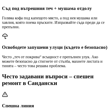
Съд под вътрешния теч + мушама отдолу
Голяма кофа под капещото място, а под нея мушама или
хавлия, която поема пръските. Изпразвайте съда преди да се
препълни.
Освободете запушени улуци (където е безопасно)
Често „теч от покрива“ всъщност е препълнен улук. Ако
можете безопасно да стигнете от стълба, махнете листата и
тинята – често това решава проблема.
Често задавани въпроси – спешен
ремонт
в Сандански
Спешна линия