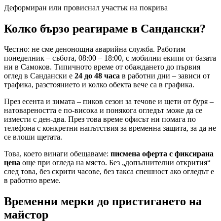
Деформиран или провиснал участък на покрива
Колко бързо реагираме
в Сандански
?
Честно: не сме денонощна аварийна служба. Работим
понеделник – събота, 08:00 – 18:00, с мобилни екипи от базата
ни в Самоков. Типичното време от обаждането до първия
оглед
в Сандански
е
24 до 48 часа
в работни дни – зависи от
трафика, разстоянието и колко обекта вече са в графика.
През есента и зимата – пиков сезон за течове и щети от буря –
натовареността е по-висока и понякога огледът може да се
измести с ден-два. През това време офисът ни помага по
телефона с конкретни напътствия за временна защита, за да не
се влоши щетата.
Това, което винаги обещаваме:
писмена оферта с фиксирана
цена
още при огледа на място. Без „допълнителни открития“
след това, без скрити часове, без такса спешност ако огледът е
в работно време.
Временни мерки до пристигането на
майстор