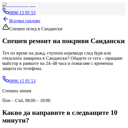
0896 15 95 53
Всички градове
Спешен оглед
в Сандански
Спешен ремонт на покриви
Сандански
Теч по време на дъжд, счупени керемиди след буря или
откъсната ламарина
в Сандански
? Обадете се сега – пращаме
майстор в рамките на 24–48 часа и помагаме с временна
защита по телефона.
0896 15 95 53
Спешна линия
Пон – Съб, 08:00 – 18:00
Какво да направите в следващите 10
минути?