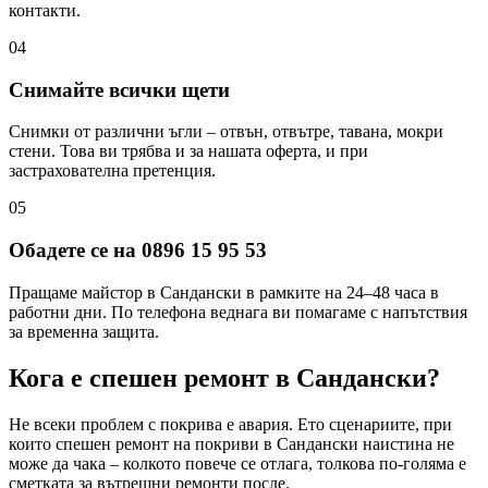
контакти.
04
Снимайте всички щети
Снимки от различни ъгли – отвън, отвътре, тавана, мокри
стени. Това ви трябва и за нашата оферта, и при
застрахователна претенция.
05
Обадете се на 0896 15 95 53
Пращаме майстор в Сандански в рамките на 24–48 часа в
работни дни. По телефона веднага ви помагаме с напътствия
за временна защита.
Кога е спешен ремонт
в Сандански
?
Не всеки проблем с покрива е авария. Ето сценариите, при
които спешен ремонт на покриви
в Сандански
наистина не
може да чака – колкото повече се отлага, толкова по-голяма е
сметката за вътрешни ремонти после.