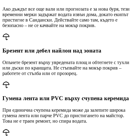
Ако дъждът все още вали или прогнозата е за нова буря, тези
временни мерки задържат водата извън дома, докато екипът
пристигне
в Сандански
. Действайте само там, където е
безопасно – не се качвайте на мокър покрив.
Брезент или дебел найлон над зоната
Опънете брезент върху увредената площ и обтегнете с тухли
или дъски по краищата. Не стъпвайте на мокър покрив –
работете от стълба или от прозорец.
Гумена лента или PVC върху счупена керемида
При единична счупена керемида може да залепите широка
гумена лента или парче PVC до пристигането на майстор.
Това не е траен ремонт, но спира водата.