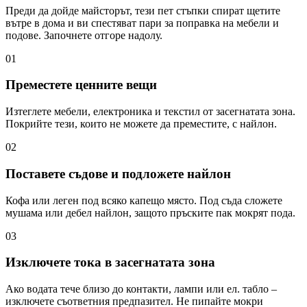
Преди да дойде майсторът, тези пет стъпки спират щетите
вътре в дома и ви спестяват пари за поправка на мебели и
подове. Започнете отгоре надолу.
01
Преместете ценните вещи
Изтеглете мебели, електроника и текстил от засегнатата зона.
Покрийте тези, които не можете да преместите, с найлон.
02
Поставете съдове и подложете найлон
Кофа или леген под всяко капещо място. Под съда сложете
мушама или дебел найлон, защото пръските пак мокрят пода.
03
Изключете тока в засегнатата зона
Ако водата тече близо до контакти, лампи или ел. табло –
изключете съответния предпазител. Не пипайте мокри