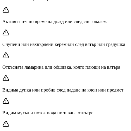
Активен теч по време на дъжд или след снеговалеж
Счупени или изхвърлени керемиди след вятър или градушка
Откъсната ламарина или обшивка, която плющи на вятъра
Видима дупка или пробив след падане на клон или предмет
Видим мухъл и поток вода по тавана отвътре