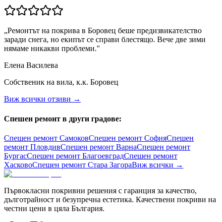
„
Ремонтът на покрива в Боровец беше предизвикателство
заради снега, но екипът се справи блестящо. Вече две зими
нямаме никакви проблеми.
"
Елена Василева
Собственик на вила, к.к. Боровец
Виж всички отзиви →
Спешен ремонт в други градове:
Спешен ремонт
Самоков
Спешен ремонт
София
Спешен
ремонт
Пловдив
Спешен ремонт
Варна
Спешен ремонт
Бургас
Спешен ремонт
Благоевград
Спешен ремонт
Хасково
Спешен ремонт
Стара Загора
Виж всички →
Първокласни покривни решения с гаранция за качество,
дълготрайност и безупречна естетика. Качествени покриви на
честни цени в цяла България.