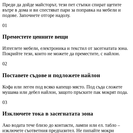
Преди да дойде майсторът, тези пет стъпки спират щетите
вътре в дома и ви спестяват пари за поправка на мебели и
подове. Започнете отгоре надолу.
01
Преместете ценните вещи
Изтеглете мебели, електроника и текстил от засегнатата зона.
Покрийте тези, които не можете да преместите, с найлон.
02
Поставете съдове и подложете найлон
Кофа или леген под всяко капещо място. Под съда сложете
мушама или дебел найлон, защото пръските пак мокрят пода.
03
Изключете тока в засегнатата зона
Ако водата тече близо до контакти, лампи или ел. табло –
изключете съответния предпазител. Не пипайте мокри