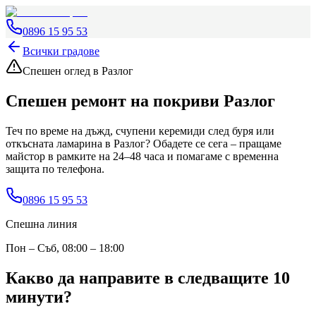
0896 15 95 53
Всички градове
Спешен оглед
в Разлог
Спешен ремонт на покриви
Разлог
Теч по време на дъжд, счупени керемиди след буря или
откъсната ламарина
в Разлог
? Обадете се сега – пращаме
майстор в рамките на 24–48 часа и помагаме с временна
защита по телефона.
0896 15 95 53
Спешна линия
Пон – Съб, 08:00 – 18:00
Какво да направите в следващите 10
минути?