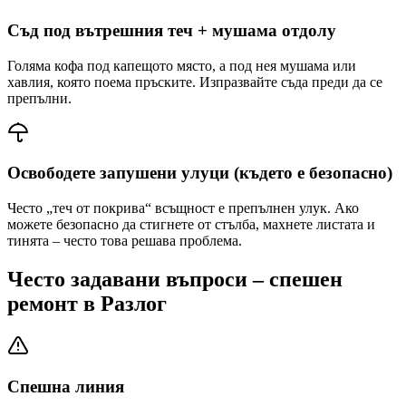
Съд под вътрешния теч + мушама отдолу
Голяма кофа под капещото място, а под нея мушама или
хавлия, която поема пръските. Изпразвайте съда преди да се
препълни.
Освободете запушени улуци (където е безопасно)
Често „теч от покрива“ всъщност е препълнен улук. Ако
можете безопасно да стигнете от стълба, махнете листата и
тинята – често това решава проблема.
Често задавани въпроси – спешен
ремонт
в Разлог
Спешна линия