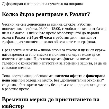
Деформиран или провиснал участък на покрива
Колко бързо реагираме
в Разлог
?
Честно: не сме денонощна аварийна служба. Работим
понеделник – събота, 08:00 – 18:00, с мобилни екипи от базата
ни в Самоков. Типичното време от обаждането до първия
оглед
в Разлог
е
24 до 48 часа
в работни дни – зависи от
трафика, разстоянието и колко обекта вече са в графика.
През есента и зимата – пиков сезон за течове и щети от буря –
натовареността е по-висока и понякога огледът може да се
измести с ден-два. През това време офисът ни помага по
телефона с конкретни напътствия за временна защита, за да не
се влоши щетата.
Това, което винаги обещаваме:
писмена оферта с фиксирана
цена
още при огледа на място. Без „допълнителни открития“
след това, без скрити часове, без такса спешност ако огледът е
в работно време.
Временни мерки до пристигането на
майстор