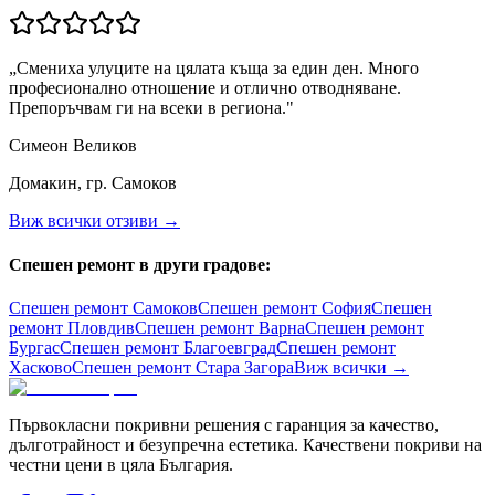
„
Смениха улуците на цялата къща за един ден. Много
професионално отношение и отлично отводняване.
Препоръчвам ги на всеки в региона.
"
Симеон Великов
Домакин, гр. Самоков
Виж всички отзиви →
Спешен ремонт в други градове:
Спешен ремонт
Самоков
Спешен ремонт
София
Спешен
ремонт
Пловдив
Спешен ремонт
Варна
Спешен ремонт
Бургас
Спешен ремонт
Благоевград
Спешен ремонт
Хасково
Спешен ремонт
Стара Загора
Виж всички →
Първокласни покривни решения с гаранция за качество,
дълготрайност и безупречна естетика. Качествени покриви на
честни цени в цяла България.