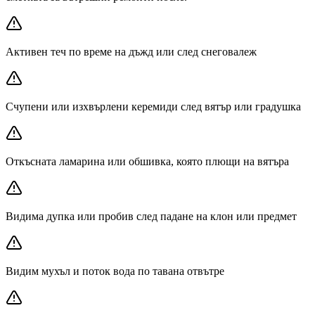
Активен теч по време на дъжд или след снеговалеж
Счупени или изхвърлени керемиди след вятър или градушка
Откъсната ламарина или обшивка, която плющи на вятъра
Видима дупка или пробив след падане на клон или предмет
Видим мухъл и поток вода по тавана отвътре