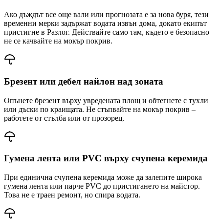
Ако дъждът все още вали или прогнозата е за нова буря, тези
временни мерки задържат водата извън дома, докато екипът
пристигне
в Разлог
. Действайте само там, където е безопасно –
не се качвайте на мокър покрив.
Брезент или дебел найлон над зоната
Опънете брезент върху увредената площ и обтегнете с тухли
или дъски по краищата. Не стъпвайте на мокър покрив –
работете от стълба или от прозорец.
Гумена лента или PVC върху счупена керемида
При единична счупена керемида може да залепите широка
гумена лента или парче PVC до пристигането на майстор.
Това не е траен ремонт, но спира водата.