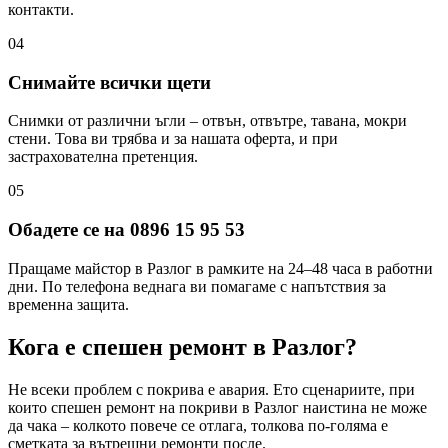
контакти.
04
Снимайте всички щети
Снимки от различни ъгли – отвън, отвътре, тавана, мокри
стени. Това ви трябва и за нашата оферта, и при
застрахователна претенция.
05
Обадете се на 0896 15 95 53
Пращаме майстор в Разлог в рамките на 24–48 часа в работни
дни. По телефона веднага ви помагаме с напътствия за
временна защита.
Кога е спешен ремонт
в Разлог
?
Не всеки проблем с покрива е авария. Ето сценариите, при
които спешен ремонт на покриви
в Разлог
наистина не може
да чака – колкото повече се отлага, толкова по-голяма е
сметката за вътрешни ремонти после.