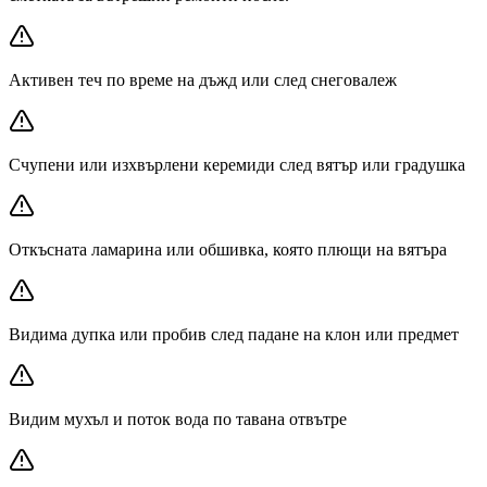
Активен теч по време на дъжд или след снеговалеж
Счупени или изхвърлени керемиди след вятър или градушка
Откъсната ламарина или обшивка, която плющи на вятъра
Видима дупка или пробив след падане на клон или предмет
Видим мухъл и поток вода по тавана отвътре