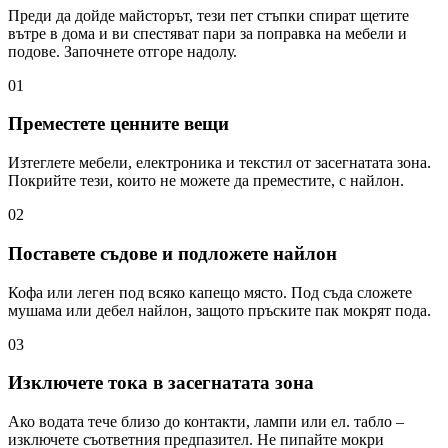
Преди да дойде майсторът, тези пет стъпки спират щетите
вътре в дома и ви спестяват пари за поправка на мебели и
подове. Започнете отгоре надолу.
01
Преместете ценните вещи
Изтеглете мебели, електроника и текстил от засегнатата зона.
Покрийте тези, които не можете да преместите, с найлон.
02
Поставете съдове и подложете найлон
Кофа или леген под всяко капещо място. Под съда сложете
мушама или дебел найлон, защото пръските пак мокрят пода.
03
Изключете тока в засегнатата зона
Ако водата тече близо до контакти, лампи или ел. табло –
изключете съответния предпазител. Не пипайте мокри