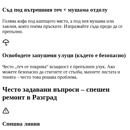
Съд под вътрешния теч + мушама отдолу
Голяма кофа под капещото място, а под нея мушама или
хавлия, която поема пръските. Изпразвайте съда преди да се
препълни.
Освободете запушени улуци (където е безопасно)
Често „теч от покрива“ всъщност е препълнен улук. Ако
можете безопасно да стигнете от стълба, махнете листата и
тинята – често това решава проблема.
Често задавани въпроси – спешен
ремонт
в Разград
Спешна линия