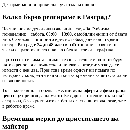
Деформиран или провиснал участък на покрива
Колко бързо реагираме
в Разград
?
Честно: не сме денонощна аварийна служба. Работим
понеделник – събота, 08:00 – 18:00, с мобилни екипи от базата
ни в Самоков. Типичното време от обаждането до първия
оглед
в Разград
е
24 до 48 часа
в работни дни – зависи от
трафика, разстоянието и колко обекта вече са в графика.
През есента и зимата – пиков сезон за течове и щети от буря –
натовареността е по-висока и понякога огледът може да се
измести с ден-два. През това време офисът ни помага по
телефона с конкретни напътствия за временна защита, за да не
се влоши щетата.
Това, което винаги обещаваме:
писмена оферта с фиксирана
цена
още при огледа на място. Без „допълнителни открития“
след това, без скрити часове, без такса спешност ако огледът е
в работно време.
Временни мерки до пристигането на
майстор