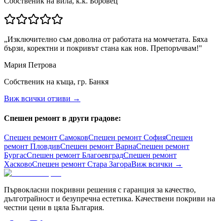
Собственик на вила, к.к. Боровец
„
Изключително съм доволна от работата на момчетата. Бяха
бързи, коректни и покривът стана как нов. Препоръчвам!
"
Мария Петрова
Собственик на къща, гр. Банкя
Виж всички отзиви →
Спешен ремонт в други градове:
Спешен ремонт
Самоков
Спешен ремонт
София
Спешен
ремонт
Пловдив
Спешен ремонт
Варна
Спешен ремонт
Бургас
Спешен ремонт
Благоевград
Спешен ремонт
Хасково
Спешен ремонт
Стара Загора
Виж всички →
Първокласни покривни решения с гаранция за качество,
дълготрайност и безупречна естетика. Качествени покриви на
честни цени в цяла България.