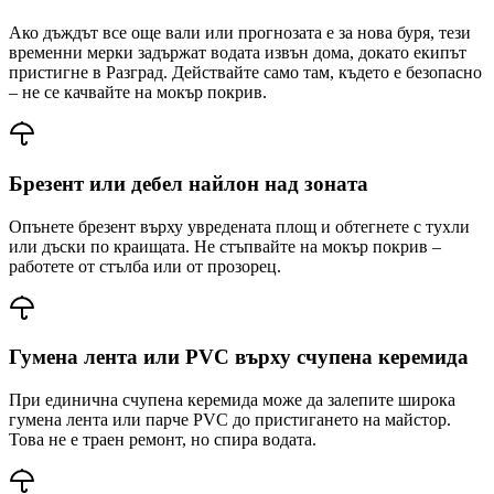
Ако дъждът все още вали или прогнозата е за нова буря, тези
временни мерки задържат водата извън дома, докато екипът
пристигне
в Разград
. Действайте само там, където е безопасно
– не се качвайте на мокър покрив.
Брезент или дебел найлон над зоната
Опънете брезент върху увредената площ и обтегнете с тухли
или дъски по краищата. Не стъпвайте на мокър покрив –
работете от стълба или от прозорец.
Гумена лента или PVC върху счупена керемида
При единична счупена керемида може да залепите широка
гумена лента или парче PVC до пристигането на майстор.
Това не е траен ремонт, но спира водата.