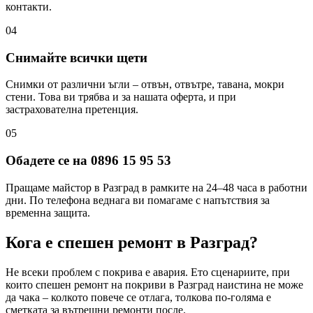
контакти.
04
Снимайте всички щети
Снимки от различни ъгли – отвън, отвътре, тавана, мокри
стени. Това ви трябва и за нашата оферта, и при
застрахователна претенция.
05
Обадете се на 0896 15 95 53
Пращаме майстор в Разград в рамките на 24–48 часа в работни
дни. По телефона веднага ви помагаме с напътствия за
временна защита.
Кога е спешен ремонт
в Разград
?
Не всеки проблем с покрива е авария. Ето сценариите, при
които спешен ремонт на покриви
в Разград
наистина не може
да чака – колкото повече се отлага, толкова по-голяма е
сметката за вътрешни ремонти после.