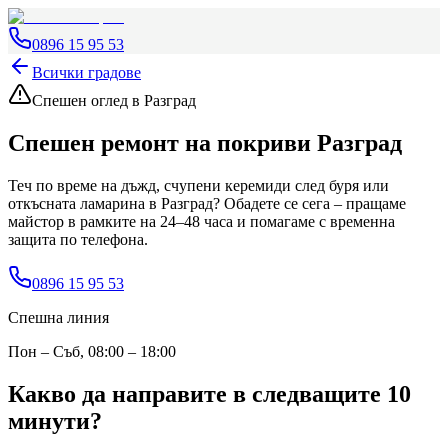
0896 15 95 53
Всички градове
Спешен оглед
в Разград
Спешен ремонт на покриви
Разград
Теч по време на дъжд, счупени керемиди след буря или
откъсната ламарина
в Разград
? Обадете се сега – пращаме
майстор в рамките на 24–48 часа и помагаме с временна
защита по телефона.
0896 15 95 53
Спешна линия
Пон – Съб, 08:00 – 18:00
Какво да направите в следващите 10
минути?