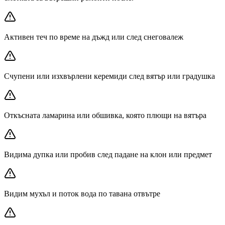
Активен теч по време на дъжд или след снеговалеж
Счупени или изхвърлени керемиди след вятър или градушка
Откъсната ламарина или обшивка, която плющи на вятъра
Видима дупка или пробив след падане на клон или предмет
Видим мухъл и поток вода по тавана отвътре