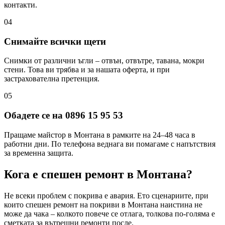
контакти.
04
Снимайте всички щети
Снимки от различни ъгли – отвън, отвътре, тавана, мокри
стени. Това ви трябва и за нашата оферта, и при
застрахователна претенция.
05
Обадете се на 0896 15 95 53
Пращаме майстор в Монтана в рамките на 24–48 часа в
работни дни. По телефона веднага ви помагаме с напътствия
за временна защита.
Кога е спешен ремонт
в Монтана
?
Не всеки проблем с покрива е авария. Ето сценариите, при
които спешен ремонт на покриви
в Монтана
наистина не
може да чака – колкото повече се отлага, толкова по-голяма е
сметката за вътрешни ремонти после.