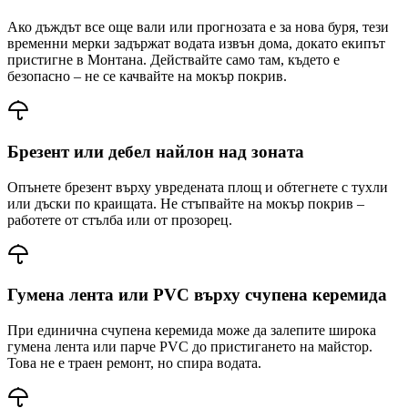
Ако дъждът все още вали или прогнозата е за нова буря, тези
временни мерки задържат водата извън дома, докато екипът
пристигне
в Монтана
. Действайте само там, където е
безопасно – не се качвайте на мокър покрив.
Брезент или дебел найлон над зоната
Опънете брезент върху увредената площ и обтегнете с тухли
или дъски по краищата. Не стъпвайте на мокър покрив –
работете от стълба или от прозорец.
Гумена лента или PVC върху счупена керемида
При единична счупена керемида може да залепите широка
гумена лента или парче PVC до пристигането на майстор.
Това не е траен ремонт, но спира водата.