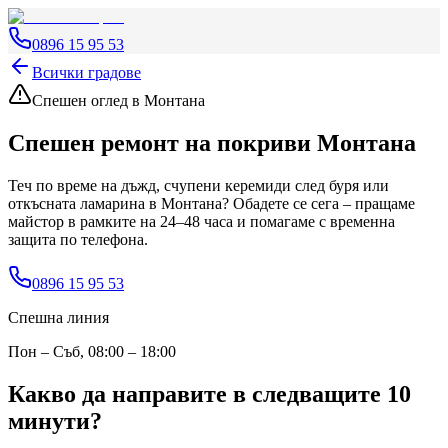
0896 15 95 53
Всички градове
Спешен оглед
в Монтана
Спешен ремонт на покриви
Монтана
Теч по време на дъжд, счупени керемиди след буря или
откъсната ламарина
в Монтана
? Обадете се сега – пращаме
майстор в рамките на 24–48 часа и помагаме с временна
защита по телефона.
0896 15 95 53
Спешна линия
Пон – Съб, 08:00 – 18:00
Какво да направите в следващите 10
минути?