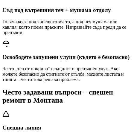
Съд под вътрешния теч + мушама отдолу
Голяма кофа под капещото място, а под нея мушама или
хавлия, която поема пръските. Изпразвайте съда преди да се
препълни.
Освободете запушени улуци (където е безопасно)
Често „теч от покрива“ всъщност е препълнен улук. Ако
можете безопасно да стигнете от стълба, махнете листата и
тинята – често това решава проблема.
Често задавани въпроси – спешен
ремонт
в Монтана
Спешна линия