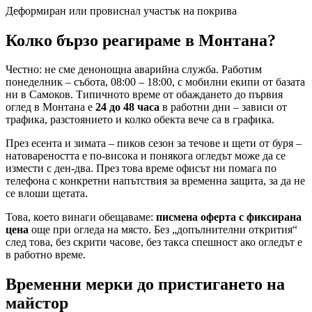
Деформиран или провиснал участък на покрива
Колко бързо реагираме
в Монтана
?
Честно: не сме денонощна аварийна служба. Работим
понеделник – събота, 08:00 – 18:00, с мобилни екипи от базата
ни в Самоков. Типичното време от обаждането до първия
оглед
в Монтана
е
24 до 48 часа
в работни дни – зависи от
трафика, разстоянието и колко обекта вече са в графика.
През есента и зимата – пиков сезон за течове и щети от буря –
натовареността е по-висока и понякога огледът може да се
измести с ден-два. През това време офисът ни помага по
телефона с конкретни напътствия за временна защита, за да не
се влоши щетата.
Това, което винаги обещаваме:
писмена оферта с фиксирана
цена
още при огледа на място. Без „допълнителни открития“
след това, без скрити часове, без такса спешност ако огледът е
в работно време.
Временни мерки до пристигането на
майстор