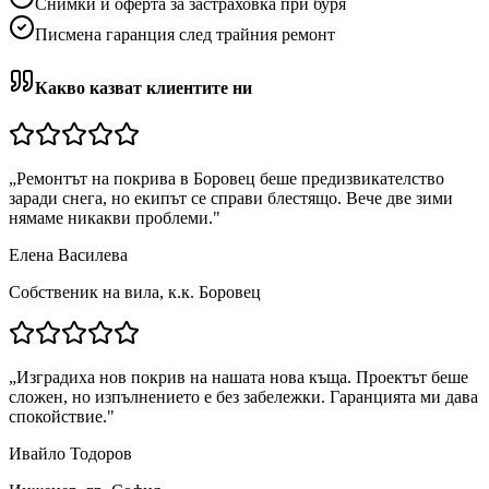
Снимки и оферта за застраховка при буря
Писмена гаранция след трайния ремонт
Какво казват клиентите ни
„
Ремонтът на покрива в Боровец беше предизвикателство
заради снега, но екипът се справи блестящо. Вече две зими
нямаме никакви проблеми.
"
Елена Василева
Собственик на вила, к.к. Боровец
„
Изградиха нов покрив на нашата нова къща. Проектът беше
сложен, но изпълнението е без забележки. Гаранцията ми дава
спокойствие.
"
Ивайло Тодоров