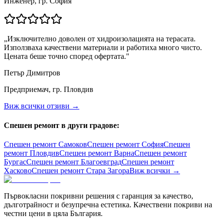
Инженер, гр. София
„
Изключително доволен от хидроизолацията на терасата.
Използваха качествени материали и работиха много чисто.
Цената беше точно според офертата.
"
Петър Димитров
Предприемач, гр. Пловдив
Виж всички отзиви →
Спешен ремонт в други градове:
Спешен ремонт
Самоков
Спешен ремонт
София
Спешен
ремонт
Пловдив
Спешен ремонт
Варна
Спешен ремонт
Бургас
Спешен ремонт
Благоевград
Спешен ремонт
Хасково
Спешен ремонт
Стара Загора
Виж всички →
Първокласни покривни решения с гаранция за качество,
дълготрайност и безупречна естетика. Качествени покриви на
честни цени в цяла България.