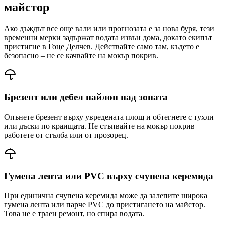
майстор
Ако дъждът все още вали или прогнозата е за нова буря, тези
временни мерки задържат водата извън дома, докато екипът
пристигне
в Гоце Делчев
. Действайте само там, където е
безопасно – не се качвайте на мокър покрив.
Брезент или дебел найлон над зоната
Опънете брезент върху увредената площ и обтегнете с тухли
или дъски по краищата. Не стъпвайте на мокър покрив –
работете от стълба или от прозорец.
Гумена лента или PVC върху счупена керемида
При единична счупена керемида може да залепите широка
гумена лента или парче PVC до пристигането на майстор.
Това не е траен ремонт, но спира водата.