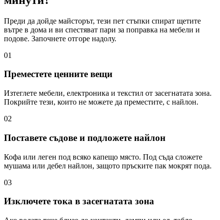
Преди да дойде майсторът, тези пет стъпки спират щетите
вътре в дома и ви спестяват пари за поправка на мебели и
подове. Започнете отгоре надолу.
01
Преместете ценните вещи
Изтеглете мебели, електроника и текстил от засегнатата зона.
Покрийте тези, които не можете да преместите, с найлон.
02
Поставете съдове и подложете найлон
Кофа или леген под всяко капещо място. Под съда сложете
мушама или дебел найлон, защото пръските пак мокрят пода.
03
Изключете тока в засегнатата зона