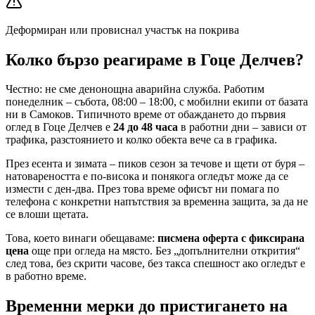
Деформиран или провиснал участък на покрива
Колко бързо реагираме
в Гоце Делчев
?
Честно: не сме денонощна аварийна служба. Работим
понеделник – събота, 08:00 – 18:00, с мобилни екипи от базата
ни в Самоков. Типичното време от обаждането до първия
оглед
в Гоце Делчев
е
24 до 48 часа
в работни дни – зависи от
трафика, разстоянието и колко обекта вече са в графика.
През есента и зимата – пиков сезон за течове и щети от буря –
натовареността е по-висока и понякога огледът може да се
измести с ден-два. През това време офисът ни помага по
телефона с конкретни напътствия за временна защита, за да не
се влоши щетата.
Това, което винаги обещаваме:
писмена оферта с фиксирана
цена
още при огледа на място. Без „допълнителни открития“
след това, без скрити часове, без такса спешност ако огледът е
в работно време.
Временни мерки до пристигането на