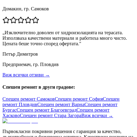
Домакин, гр. Самоков
„
Изключително доволен от хидроизолацията на терасата.
Използваха качествени материали и работиха много чисто.
Цената беше точно според офертата.
"
Петър Димитров
Предприемач, гр. Пловдив
Виж всички отзиви →
Спешен ремонт в други градове:
Спешен ремонт
Самоков
Спешен ремонт
София
Спешен
ремонт
Пловдив
Спешен ремонт
Варна
Спешен ремонт
Бургас
Спешен ремонт
Благоевград
Спешен ремонт
Хасково
Спешен ремонт
Стара Загора
Виж всички →
Първокласни покривни решения с гаранция за качество,
дълготрайност и безупречна естетика. Качествени покриви на