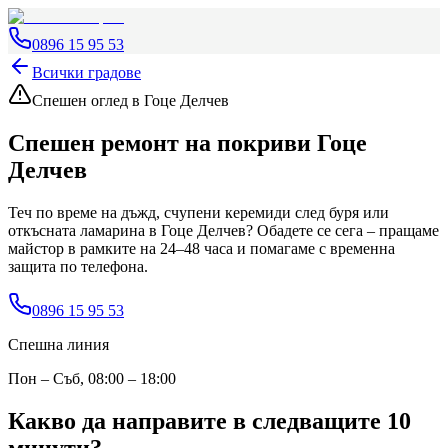
0896 15 95 53
Всички градове
Спешен оглед
в Гоце Делчев
Спешен ремонт на покриви
Гоце
Делчев
Теч по време на дъжд, счупени керемиди след буря или
откъсната ламарина
в Гоце Делчев
? Обадете се сега – пращаме
майстор в рамките на 24–48 часа и помагаме с временна
защита по телефона.
0896 15 95 53
Спешна линия
Пон – Съб, 08:00 – 18:00
Какво да направите в следващите 10
минути?