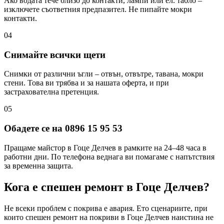
Ако водата тече близо до контакти, лампи или ел. табло –
изключете съответния предпазител. Не пипайте мокри
контакти.
04
Снимайте всички щети
Снимки от различни ъгли – отвън, отвътре, тавана, мокри
стени. Това ви трябва и за нашата оферта, и при
застрахователна претенция.
05
Обадете се на 0896 15 95 53
Пращаме майстор в Гоце Делчев в рамките на 24–48 часа в
работни дни. По телефона веднага ви помагаме с напътствия
за временна защита.
Кога е спешен ремонт
в Гоце Делчев
?
Не всеки проблем с покрива е авария. Ето сценариите, при
които спешен ремонт на покриви
в Гоце Делчев
наистина не