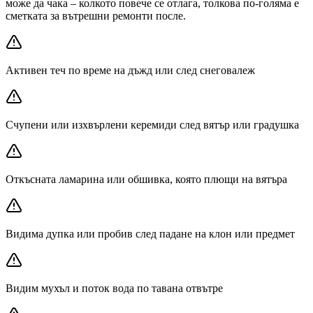
може да чака – колкото повече се отлага, толкова по-голяма е
сметката за вътрешни ремонти после.
Активен теч по време на дъжд или след снеговалеж
Счупени или изхвърлени керемиди след вятър или градушка
Откъсната ламарина или обшивка, която плющи на вятъра
Видима дупка или пробив след падане на клон или предмет
Видим мухъл и поток вода по тавана отвътре