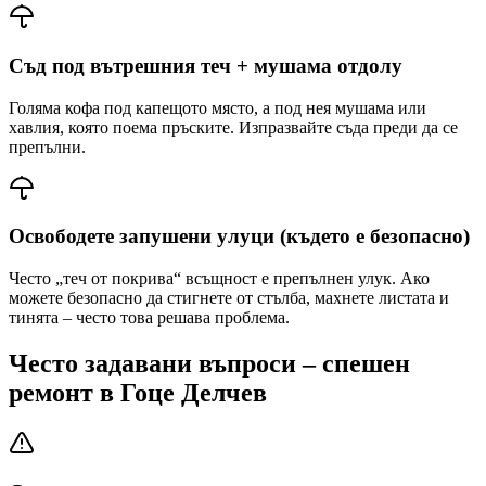
Съд под вътрешния теч + мушама отдолу
Голяма кофа под капещото място, а под нея мушама или
хавлия, която поема пръските. Изпразвайте съда преди да се
препълни.
Освободете запушени улуци (където е безопасно)
Често „теч от покрива“ всъщност е препълнен улук. Ако
можете безопасно да стигнете от стълба, махнете листата и
тинята – често това решава проблема.
Често задавани въпроси – спешен
ремонт
в Гоце Делчев