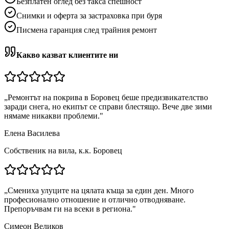
Безплатен оглед без такса спешност
Снимки и оферта за застраховка при буря
Писмена гаранция след трайния ремонт
Какво казват клиентите ни
„
Ремонтът на покрива в Боровец беше предизвикателство
заради снега, но екипът се справи блестящо. Вече две зими
нямаме никакви проблеми.
"
Елена Василева
Собственик на вила, к.к. Боровец
„
Смениха улуците на цялата къща за един ден. Много
професионално отношение и отлично отводняване.
Препоръчвам ги на всеки в региона.
"
Симеон Великов